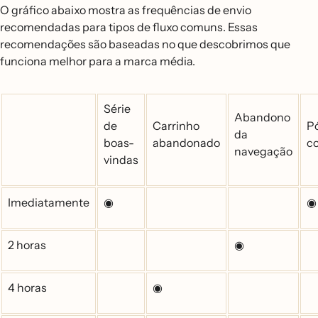
O gráfico abaixo mostra as frequências de envio
recomendadas para tipos de fluxo comuns. Essas
recomendações são baseadas no que descobrimos que
funciona melhor para a marca média.
Série
Abandono
de
Carrinho
Po
da
boas-
abandonado
c
navegação
vindas
Imediatamente
◉
◉
2 horas
◉
4 horas
◉