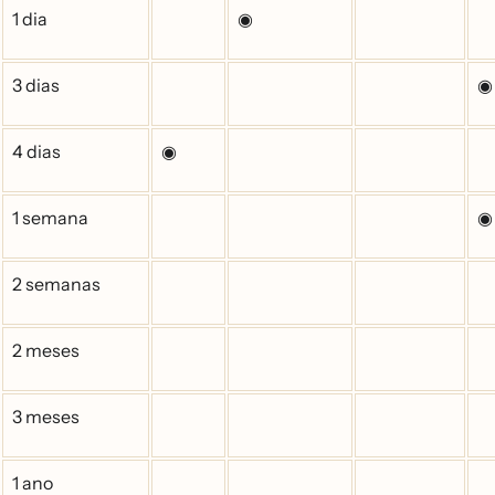
1 dia
◉
3 dias
◉
4 dias
◉
1 semana
◉
2 semanas
2 meses
3 meses
1 ano