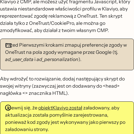
Klaviyo z CMP, ale możesz użyć fragmentu Javascript, który
ustawia niestandardowe właściwości profilu w Klaviyo, aby
reprezentować zgodę reklamową z OneTrust. Ten skrypt
działa tylko z OneTrust/CookiePro, ale można go
zmodyfikować, aby działał z twoim własnym CMP.
Przed Pierwszymi krokami zmapuj preferencje zgody w
OneTrust na pola zgody wymagane przez Google (tj.
ad_user_data
i
ad_personalization
).
Aby wdrożyć to rozwiązanie, dodaj następujący skrypt do
swojej witryny (zazwyczaj jest on dodawany do <head>
nagłówka <> znacznika HTML).
Upewnij się, że
obiektKlaviyo został
załadowany, aby
aktualizacja została pomyślnie zarejestrowana,
ponieważ kod zgody jest wykonywany jako pierwszy po
załadowaniu strony.