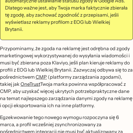
automatyczne ustawianie statusu zgody w Google Ads.
Dlatego ważne jest, aby Twoja marka faktycznie zbierała
tę zgodę, aby zachować zgodność z przepisami, jeśli
wyświetlasz reklamy profilom z EOG lub Wielkiej
Brytanii.
Przypominamy, że zgoda na reklamę jest odrębna od zgody
marketingowej wykorzystywanej do wysyłania wiadomości i
musi być zbierana poza Klaviyo, jeśli plan kieruje reklamy do
profili z EOG lub Wielkiej Brytanii. Zazwyczaj odbywa się to za
pośrednictwem
CMP
(platformy zarządzania zgodami),
takiej jak
OneTrust
Twoja marka powinna współpracować z
CMP, aby uzyskać więcej ukrytych potrzebpraktyczne dane
na temat najlepszego zarządzania danymi zgody na reklamę
i opcji eksportowania ich na inne platformy.
Egzekwowanie tego nowego wymogu rozpoczyna się 6
marca, a profil wcześniej zsynchronizowany za
pośrednictwem integracji nie musi być aktualizowany za