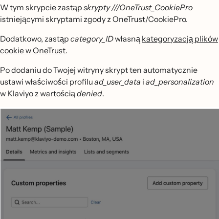
W tym skrypcie zastąp
skrypty ///OneTrust_CookiePro
istniejącymi skryptami zgody z OneTrust/CookiePro.
Dodatkowo, zastąp
category_ID
własną
kategoryzacją plików
cookie w OneTrust
.
Po dodaniu do Twojej witryny skrypt ten automatycznie
ustawi właściwości profilu
ad_user_data
i
ad_personalization
w Klaviyo z wartością
denied
.