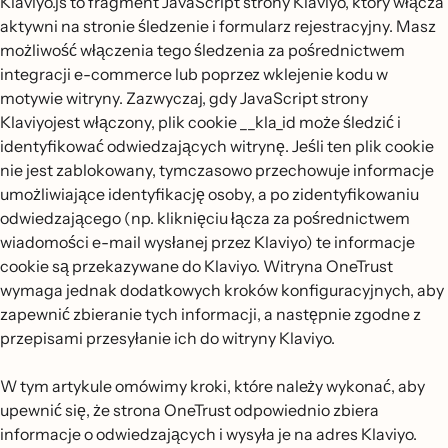
Klaviyo.js to fragment JavaScript strony Klaviyo, który włącza
aktywni na stronie śledzenie i formularz rejestracyjny. Masz
możliwość włączenia tego śledzenia za pośrednictwem
integracji e-commerce lub poprzez wklejenie kodu w
motywie witryny. Zazwyczaj, gdy JavaScript strony
Klaviyojest włączony, plik cookie __kla_id może śledzić i
identyfikować odwiedzających witrynę. Jeśli ten plik cookie
nie jest zablokowany, tymczasowo przechowuje informacje
umożliwiające identyfikację osoby, a po zidentyfikowaniu
odwiedzającego (np. kliknięciu łącza za pośrednictwem
wiadomości e-mail wysłanej przez Klaviyo) te informacje
cookie są przekazywane do Klaviyo. Witryna OneTrust
wymaga jednak dodatkowych kroków konfiguracyjnych, aby
zapewnić zbieranie tych informacji, a następnie zgodne z
przepisami przesyłanie ich do witryny Klaviyo.
W tym artykule omówimy kroki, które należy wykonać, aby
upewnić się, że strona OneTrust odpowiednio zbiera
informacje o odwiedzających i wysyła je na adres Klaviyo.