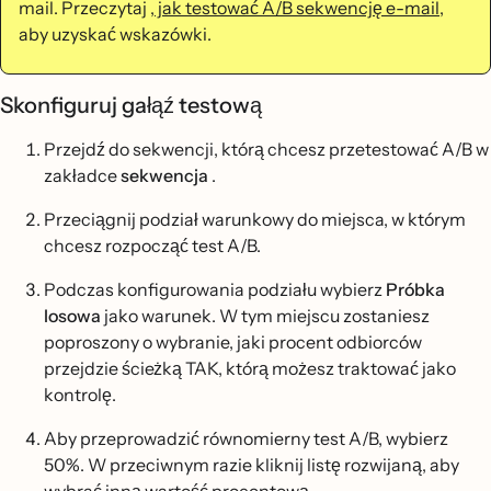
mail. Przeczytaj
, jak testować A/B sekwencję e-mail
,
aby uzyskać wskazówki.
Skonfiguruj gałąź testową
Przejdź do sekwencji, którą chcesz przetestować A/B w
zakładce
sekwencja
.
Przeciągnij podział warunkowy do miejsca, w którym
chcesz rozpocząć test A/B.
Podczas konfigurowania podziału wybierz
Próbka
losowa
jako warunek. W tym miejscu zostaniesz
poproszony o wybranie, jaki procent odbiorców
przejdzie ścieżką TAK, którą możesz traktować jako
kontrolę.
Aby przeprowadzić równomierny test A/B, wybierz
50%. W przeciwnym razie kliknij listę rozwijaną, aby