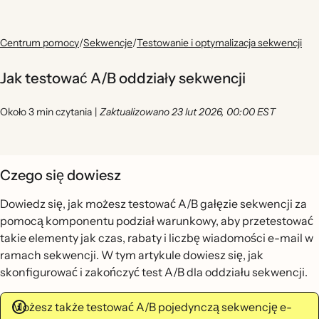
Centrum pomocy
/
Sekwencje
/
Testowanie i optymalizacja sekwencji
Jak testować A/B oddziały sekwencji
Około 3 min czytania
|
Zaktualizowano 23 lut 2026, 00:00 EST
Czego się dowiesz
Dowiedz się, jak możesz testować A/B gałęzie sekwencji
za
pomocą komponentu podział warunkowy, aby przetestować
takie elementy jak czas, rabaty i liczbę wiadomości e-mail w
ramach sekwencji. W tym artykule dowiesz się, jak
skonfigurować i zakończyć test A/B dla oddziału sekwencji.
Możesz także testować A/B pojedynczą sekwencję e-