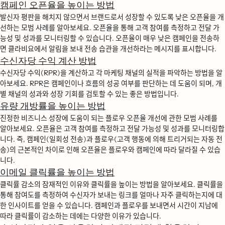
캠페인 오픈율을 높이는 방법
발신자 평판을 해치지 않으면서 브랜드로서 성장할 수 있도록 낮은 오픈율을 개
선하는 모범 사례를 알아보세요. 오픈율을 통해 고객 참여를 측정하고 전달 가
능성 및 성과를 모니터링할 수 있습니다. 오픈율이 매우 낮은 캠페인을 전송하
면 클라비요에서 알림을 보내 전송 습관을 개선하라는 메시지를 표시합니다.
수신자당 수익 계산 방법
수신자당 수익(RPR)을 계산하고 각 마케팅 채널의 실적을 파악하는 방법을 알
아보세요. RPR은 캠페인이나 흐름의 성공 여부를 판단하는 데 도움이 되며, 개
별 채널의 성과와 성장 기회를 검토할 수 있는 좋은 방법입니다.
유량 개방률을 높이는 방법
진정한 비즈니스 성장에 도움이 되는 플로우 오픈율 개선에 관한 모범 사례를
알아보세요. 오픈율은 고객 참여를 측정하고 전달 가능성 및 성과를 모니터링합
니다. 즉, 캠페인(일회성 전송)과 플로우(고객 행동에 의해 트리거되는 자동 전
송)의 근본적인 차이로 인해 오픈율은 플로우와 캠페인에 따라 달라질 수 있습
니다.
이메일 클릭률을 높이는 방법
클릭률 감소의 잠재적인 이유와 클릭률을 높이는 방법을 알아보세요. 클릭률을
통해 참여도를 측정하여 수신자가 보내는 링크를 얼마나 자주 클릭하는지에 대
한 인사이트를 얻을 수 있습니다. 캠페인과 플로우를 보내면서 시간이 지남에
따라 클릭률이 감소하는 데에는 다양한 이유가 있습니다.