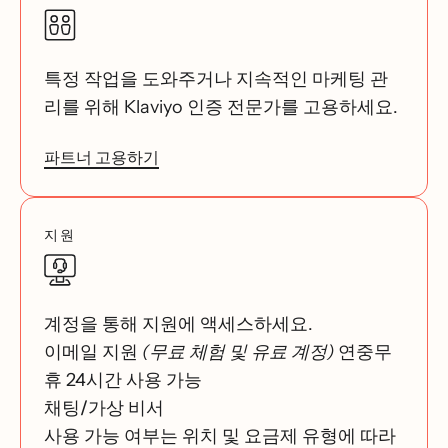
특정 작업을 도와주거나 지속적인 마케팅 관
리를 위해 Klaviyo 인증 전문가를 고용하세요.
파트너 고용하기
지원
계정을 통해 지원에 액세스하세요.
이메일 지원
(무료 체험 및 유료 계정)
연중무
휴 24시간 사용 가능
채팅/가상 비서
사용 가능 여부는 위치 및 요금제 유형에 따라