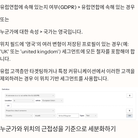
유럽연합에 속해 있는지 여부(GDPR) > 유럽연합에 속해 있는 경우
또는
누군가에 대한 속성 > 국가는 영국입니다.
위치 필드에 '영국'의 여러 변형이 저장된 프로필이 있는 경우(예:
'UK' 또는 'united kingdom') 세그먼트에 모든 철자를 포함해야 합
니다.
유럽 고객층만 타겟팅하거나 특정 커뮤니케이션에서 이러한 고객을
제외하려는 경우 이 위치 기반 세그먼트를 사용합니다.
누군가와 위치의 근접성을 기준으로 세분화하기