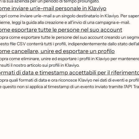
n la sua azienda per un periodo di tempo prolungato.
me inviare un'e-mail personale in Klaviyo
opri come inviare un'e-mail a un singolo destinatario in Klaviyo. Per sape
ieme, leggi la guida alla creazione e all'invio di una campagna e-mail.
me esportare tutte le persone nel suo account
opra come esportare tutte le persone del suo account creando un segment
esto file CSV conterrà tutti i profili, indipendentemente dallo stato del
me cancellare, unire ed esportare un profilo
pra come eliminare, unire ed esportare i profili in Klaviyo per mantenere 
sulti il nostro articolo sui profili in Klaviyo.
rmati di data e timestamp accettabili per il riferimento 
pra quali formati di data e ora riconosce Klaviyo nei dati di eventi e profi
e questo non si applica al timestamp di un evento inviato tramite l'API Tra