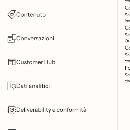
co
Co
Contenuto
Sc
ins
Co
Sc
Conversazioni
Qu
Co
Sco
con
Customer Hub
Fo
Sco
ch
Dati analitici
Deliverability e conformità