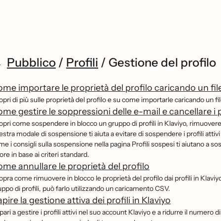
Pubblico
/
Profili
/
Gestione del profilo
me importare le proprietà del profilo caricando un fi
pri di più sulle proprietà del profilo e su come importarle caricando un f
me gestire le soppressioni delle e-mail e cancellare i p
opri come sospendere in blocco un gruppo di profili in Klaviyo, rimuovere l
estra modale di sospensione ti aiuta a evitare di sospendere i profili atti
e i consigli sulla sospensione nella pagina Profili sospesi ti aiutano a sos
ore in base ai criteri standard.
me annullare le proprietà del profilo
pra come rimuovere in blocco le proprietà del profilo dai profili in Klavi
ppo di profili, può farlo utilizzando un caricamento CSV.
pire la gestione attiva dei profili in Klaviyo
ari a gestire i profili attivi nel suo account Klaviyo e a ridurre il numero 