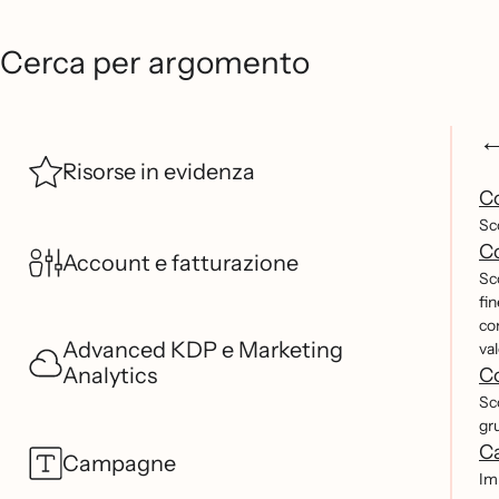
Cerca per argomento
Risorse in evidenza
Co
Sco
Co
Account e fatturazione
Sc
fin
com
Advanced KDP e Marketing
val
Analytics
Co
Sco
gru
Ca
Campagne
Imp