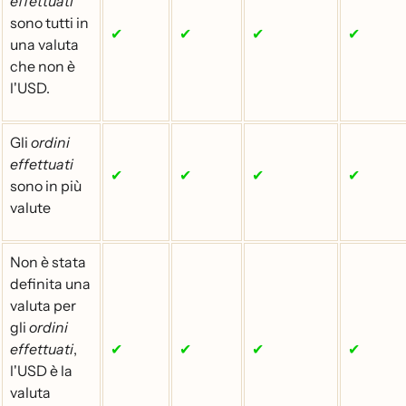
effettuati
sono tutti in
✔
✔
✔
✔
una valuta
che non è
l'USD.
Gli
ordini
effettuati
✔
✔
✔
✔
sono in più
valute
Non è stata
definita una
valuta per
gli
ordini
effettuati
,
✔
✔
✔
✔
l'USD è la
valuta