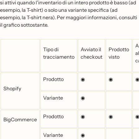
si attivi quando l'inventario di un intero prodotto è basso (ad
esempio, la T-shirt) o solo una variante specifica (ad
esempio, la T-shirt nera). Per maggiori informazioni, consulti
il grafico sottostante.
A
Tipo di
Avviato il
Prodotto
a
tracciamento
checkout
visto
c
Prodotto
◉
◉
Shopify
Variante
◉
Prodotto
◉
◉
BigCommerce
Variante
◉