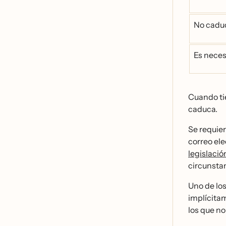
No cadu
Es neces
Cuando tie
caduca.
Se requie
correo ele
legislacio
circunstan
Uno de lo
implícita
los que no