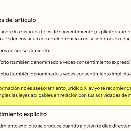
s del artículo
 sobre los distintos tipos de consentimiento (explícito vs. impl
co. Poder enviar un correo electrónico a un suscriptor se re
ipos de consentimiento:
́cito
(también denominado a veces consentimiento expreso)
́cito
(también denominado a veces consentimiento implícito 
formación
no
es asesoramiento jurídico. Klaviyo te recomienda
ples las leyes aplicables en relación con tus actividades de 
imiento explícito
imiento explícito se produce cuando alguien te dice direct