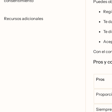
consentimiento
Puedes ob
Regi
Recursos adicionales
Te d
Te d
Acept
Con el con
Pros y c
Pros
Proporci
Siempre 