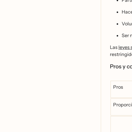
Part
Hace
Volun
Ser 
Las
leyes 
restringid
Pros y c
Pros
Proporci