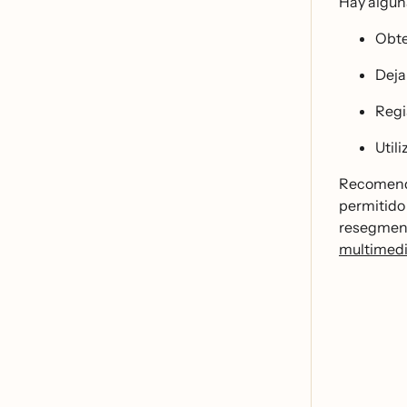
Hay algun
Obte
Deja
Regi
Utili
Recomenda
permitido 
resegment
multimed