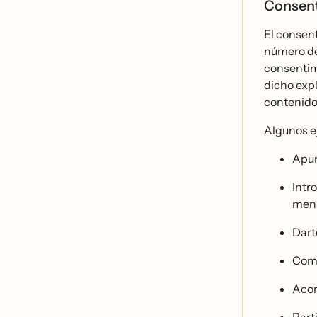
Consent
El consent
número de
consentimi
dicho expl
contenido
Algunos e
Apun
Intr
mens
Darte
Comp
Acor