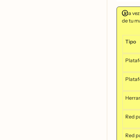
Una vez 
de tu m
Tipo
Plataf
Plataf
Herram
Red pu
Red pu