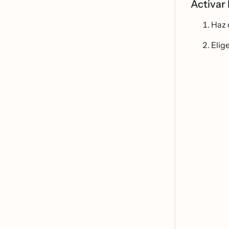
Activar 
Haz c
Elig