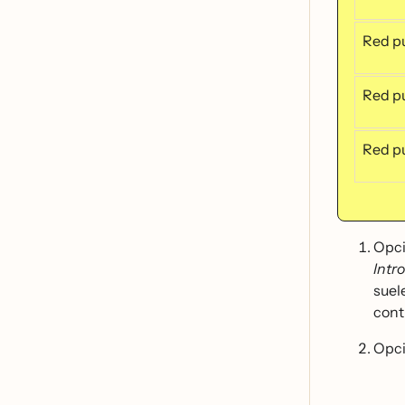
Red pu
Red pu
Red pu
Opci
Intr
suel
cont
Opci