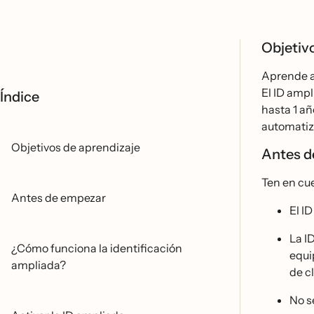
Objetiv
Aprende a 
El ID ampl
Índice
hasta 1 an
automatiz
Objetivos de aprendizaje
Antes 
Ten en cue
Antes de empezar
El I
La I
¿Cómo funciona la identificación
equip
ampliada?
de cl
No s