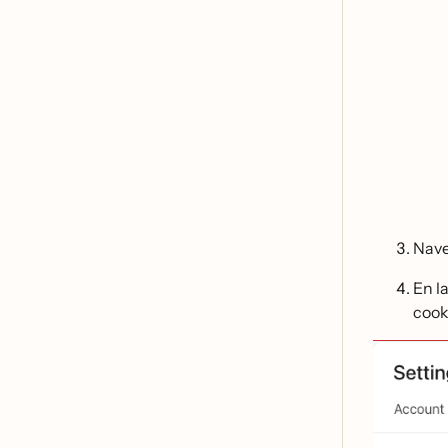
Nave
En l
cook