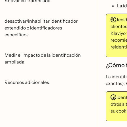
Activar la ID ampliada
La id
Si deci
desactivar/inhabilitar identificador
clientes
extendido o identificadores
Klaviyo 
específicos
recomie
reidenti
Medir el impacto de la identificación
ampliada
¿Cómo f
La identif
Recursos adicionales
exactos). 
La iden
otros si
su cook