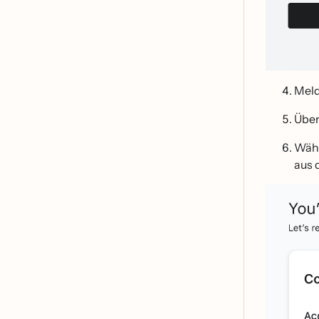
Meld
Über
Wäh
aus 