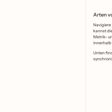
Arten v
Navigiere
kannst die
Metrik- un
innerhalb
Unten find
synchroni