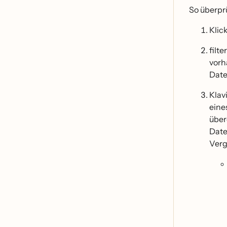
So überpr
Klic
filt
vorh
Date
Klav
eine
übe
Date
Verg