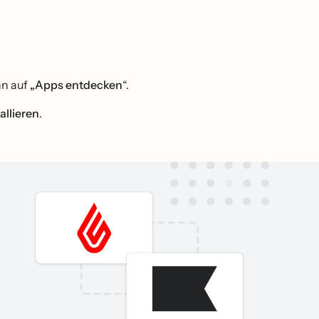
nn auf
„Apps entdecken
“.
allieren
.