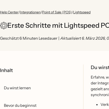
Help Center
/
Integrationen
/
Point of Sale (POS)
/
Lightspeed
Erste Schritte mit Lightspeed P
Geschätzt 6 Minuten Lesedauer
|
Aktualisiert 6. März 2026,
Du wirs
Inhalt
Erfahre, w
der Integr
Du wirst lernen
gezielt a
synchroni
Verk
Bevor du beginnst