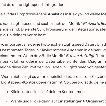
üfst du deine Lightspeed-Integration:
ke auf das Dropdown-Menü
Analytics
in Klaviyo und wähle
Me
ere nach Lightspeed und suche nach der Metrik "
Platzierte Be
anden sind. Die erste Synchronisierung der Integrationsdaten
n du in deinem Konto hast.
iyo importiert alle deine historischen Lightspeed Daten. Um d
s bestimmten Tages in Klaviyo mit den Angaben in deiner Lig
reinstimmen. Wenn du z.B. die Metrik "
Erteilte Aufträge"
betra
npunkt fahren oder in der Datentabelle unter dem Diagramm 
leiche diese Zahl mit der von Laden in Lightspeed von gester
Wenn nicht, liegt es wahrscheinlich daran, dass die Zeitzon
Lightspeed-Kontos übereinstimmt. So überprüfst du deine Z
Klicke unten links auf deinen Kontonamen.
Wähle und klicke dann auf
Einstellungen > Organisati