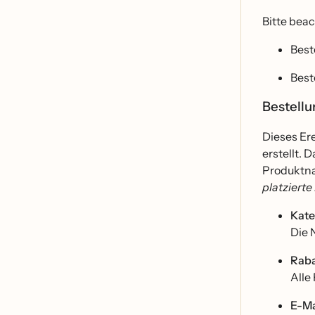
Bitte bea
Best
Best
Bestell
Dieses Er
erstellt. 
Produktna
platzierte
Kate
Die 
Raba
Alle
E-M