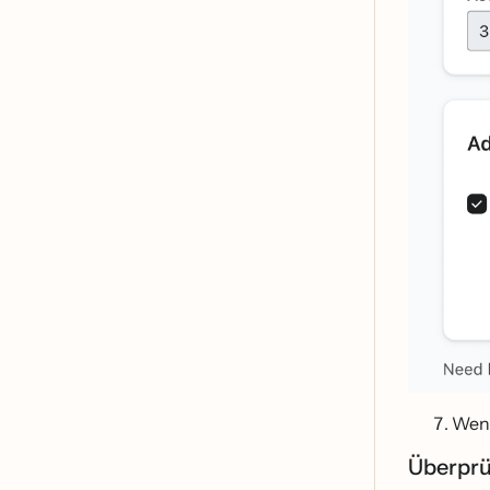
Wenn
Überpr