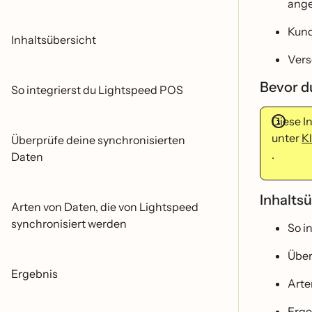
ang
Kund
Inhaltsübersicht
Vers
Bevor d
So integrierst du Lightspeed POS
Diese I
unter
Kl
Überprüfe deine synchronisierten
.
Daten
Inhaltsu
Arten von Daten, die von Lightspeed
synchronisiert werden
So i
Übe
Ergebnis
Arte
Erge