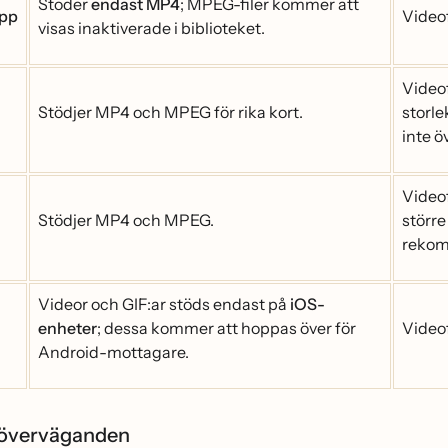
Stöder
endast MP4
; MPEG-filer kommer att
pp
Videof
visas inaktiverade i biblioteket.
Videof
Stödjer MP4 och MPEG för rika kort.
storle
inte o
Videof
Stödjer MP4 och MPEG.
större
rekom
Videor och GIF:ar stöds endast på
iOS-
enheter
; dessa kommer att hoppas över för
Videof
Android-mottagare.
överväganden