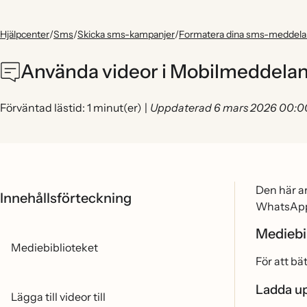
Hjälpcenter
/
Sms
/
Skicka sms-kampanjer
/
Formatera dina sms-meddel
Använda videor i Mobilmeddela
Förväntad lästid: 1 minut(er)
|
Uppdaterad 6 mars 2026 00:0
Den här a
Innehållsförteckning
WhatsApp
Mediebi
Mediebiblioteket
För att b
Ladda up
Lägga till videor till