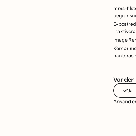
mms-filst
begränsni
E-postred
inaktiverat
Image Re
Komprime
hanteras p
Var den 
Ja
Använd end