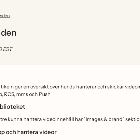
anden
nden
0 EST
rtikeln ger en översikt över hur du hanterar och skickar vid
, RCS, mms och Push.
blioteket
ättre kunna hantera videoinnehåll har "Images & brand" sektio
p och hantera videor