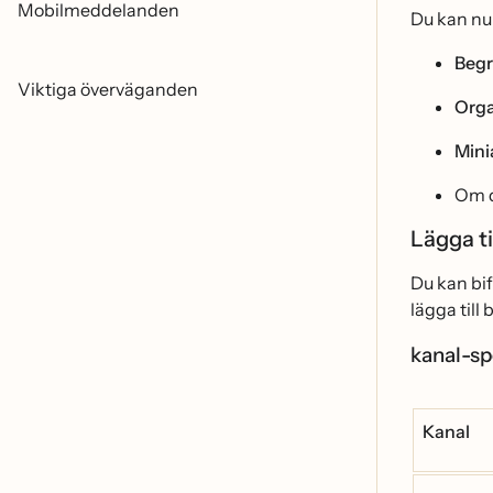
Mobilmeddelanden
Du kan nu
Begr
Viktiga överväganden
Orga
Mini
Om d
Lägga t
Du kan bif
lägga till
kanal-sp
Kanal