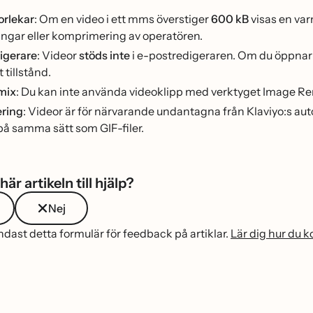
orlekar
: Om en video i ett mms överstiger
600 kB
visas en varn
ngar eller komprimering av operatören.
igerare
: Videor
stöds inte
i e-postredigeraren. Om du öppnar m
 tillstånd.
mix
: Du kan inte använda videoklipp med verktyget Image Re
ring
: Videor är för närvarande undantagna från Klaviyo:s
å samma sätt som GIF-filer.
här artikeln till hjälp?
Nej
ast detta formulär för feedback på artiklar.
Lär dig hur du 