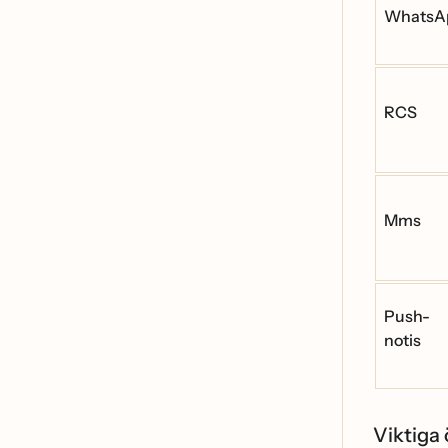
WhatsA
RCS
Mms
Push-
notis
Viktiga 