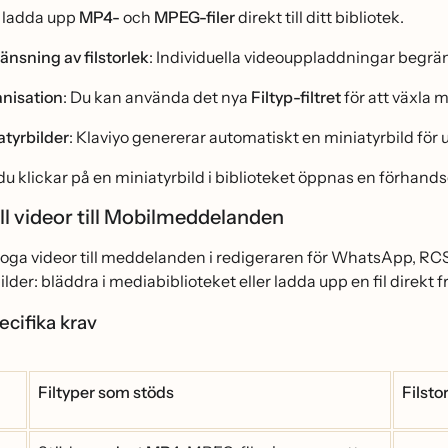
 ladda upp
MP4-
och
MPEG-filer
direkt till ditt bibliotek.
änsning av filstorlek
: Individuella videouppladdningar begrän
nisation
: Du kan använda det nya
Filtyp-filtret
för att växla
atyrbilder
: Klaviyo genererar automatiskt en miniatyrbild för
u klickar på en miniatyrbild i biblioteket öppnas en förhan
ill videor till Mobilmeddelanden
oga videor till meddelanden i redigeraren för WhatsApp, RCS
 bilder: bläddra i mediabiblioteket eller ladda upp en fil direkt
ecifika krav
Filtyper som stöds
Filsto