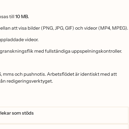
sas till
10 MB.
 mellan att visa bilder (PNG, JPG, GIF) och videor (MP4, MPEG).
 uppladdade videor.
dsgranskningsflik med fullständiga uppspelningskontroller.
, mms och pushnotis. Arbetsflödet är identiskt med att
 från redigeringsverktyget.
rlekar som stöds