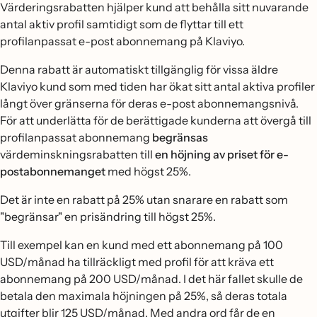
Värderingsrabatten hjälper kund att behålla sitt nuvarande
antal aktiv profil samtidigt som de flyttar till ett
profilanpassat e-post abonnemang på Klaviyo.
Denna rabatt är automatiskt tillgänglig för vissa äldre
Klaviyo kund som med tiden har ökat sitt antal aktiva profiler
långt över gränserna för deras e-post abonnemangsnivå.
För att underlätta för de berättigade kunderna att övergå till
profilanpassat abonnemang
begränsas
värdeminskningsrabatten till
en höjning av priset för e-
postabonnemanget
med högst 25%.
Det är inte en rabatt på 25% utan snarare en rabatt som
"begränsar" en prisändring till högst 25%.
Till exempel kan en kund med ett abonnemang på 100
USD/månad ha tillräckligt med profil för att kräva ett
abonnemang på 200 USD/månad. I det här fallet skulle de
betala den maximala höjningen på 25%, så deras totala
utgifter blir 125 USD/månad. Med andra ord får de en