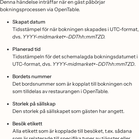
Denna händelse inträffar när en gäst påbörjar
bokningsprocessen via OpenTable.
Skapat datum
Tidsstämpel för när bokningen skapades i UTC-format,
dvs.
YYYY-midmarket+-DDThh:mmTZD.
Planerad tid
Tidsstämpeln för det schemalagda bokningsdatumet i
UTC-format, dvs.
YYYY-midmarket+-DDThh:mmTZD
.
Bordets nummer
Det bordsnummer som är kopplat till bokningen och
som tilldelas av restaurangen i OpenTable.
Storlek på sällskap
Den storlek på sällskapet som gästen har angett.
Besök etikett
Alla etikett som är kopplade till besöket, t.ex. sådana
som är relaterade till specifika typer av tjänster eller