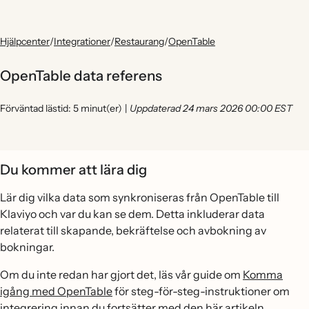
Hjälpcenter
/
Integrationer
/
Restaurang
/
OpenTable
OpenTable data referens
Förväntad lästid: 5 minut(er)
|
Uppdaterad 24 mars 2026 00:00 EST
Du kommer att lära dig
Lär dig vilka data som synkroniseras från OpenTable till
Klaviyo och var du kan se dem. Detta inkluderar data
relaterat till skapande, bekräftelse och avbokning av
bokningar.
Om du inte redan har gjort det, läs vår guide om
Komma
igång med OpenTable
för steg-för-steg-instruktioner om
integrering innan du fortsätter med den här artikeln.