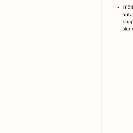
I fl
auto
kna
skap