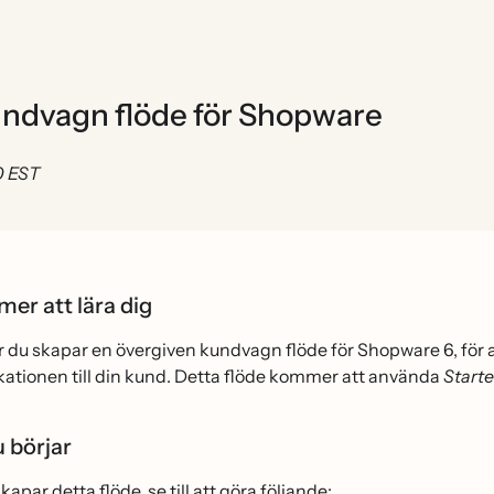
undvagn flöde för Shopware
0 EST
er att lära dig
ur du skapar en övergiven kundvagn flöde för Shopware 6, fö
tionen till din kund. Detta flöde kommer att använda
Start
 börjar
apar detta flöde, se till att göra följande: