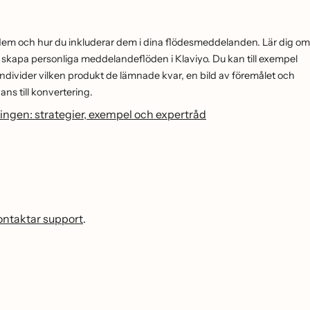
r dem och hur du inkluderar dem i dina flödesmeddelanden. Lär dig om
tt skapa personliga meddelandeflöden i Klaviyo. Du kan till exempel
divider vilken produkt de lämnade kvar, en bild av föremålet och
ans till konvertering.
ljningen: strategier, exempel och expertråd
kontaktar support
.