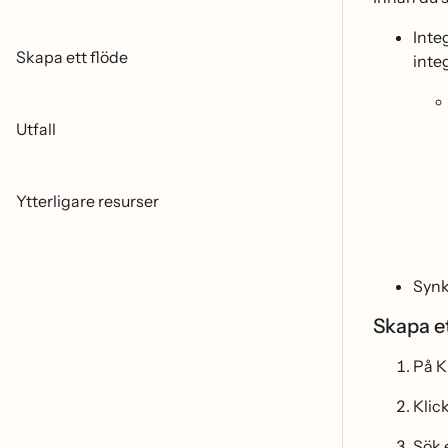
Inte
Skapa ett flöde
integ
Utfall
Ytterligare resurser
Synk
Skapa et
På K
Klic
Sök 