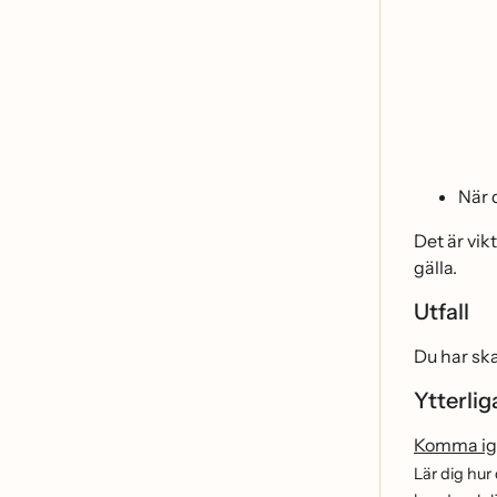
När 
Det är vi
gälla.
Utfall
Du har sk
Ytterlig
Komma ig
Lär dig hu