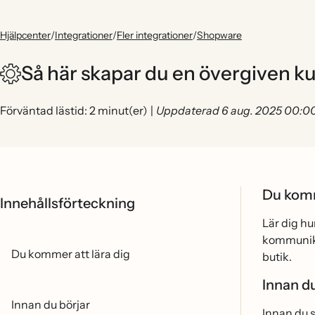
Hjälpcenter
/
Integrationer
/
Fler integrationer
/
Shopware
Så här skapar du en övergiven k
Förväntad lästid: 2 minut(er)
|
Uppdaterad 6 aug. 2025 00:0
Du komm
Innehållsförteckning
Lär dig h
kommunika
Du kommer att lära dig
butik.
Innan du
Innan du börjar
Innan du sk