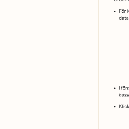
För
data
I fö
kass
Klic