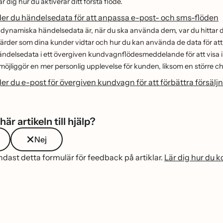
r dig hur du aktiverar ditt första flöde.
er du händelsedata för att anpassa e-post- och sms-flöden
d dynamiska händelsedata är, när du ska använda dem, var du hitta
tgärder som dina kunder vidtar och hur du kan använda de data för a
̈ndelsedata i ett övergiven kundvagnflödesmeddelande för att visa in
öjliggör en mer personlig upplevelse för kunden, liksom en större ch
er du e-post för övergiven kundvagn för att förbättra försä
här artikeln till hjälp?
Nej
ast detta formulär för feedback på artiklar.
Lär dig hur du 