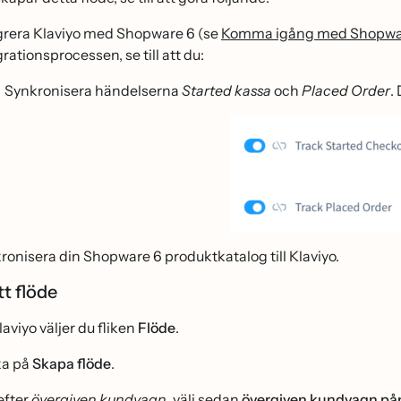
grera Klaviyo med Shopware 6 (se
Komma igång med Shopwa
rationsprocessen, se till att du:
Synkronisera händelserna
Started kassa
och
Placed Order
.
ronisera din Shopware 6 produktkatalog till Klaviyo.
t flöde
laviyo väljer du fliken
Flöde
.
ka på
Skapa flöde
.
efter
övergiven kundvagn
, välj sedan
övergiven kundvagn pa