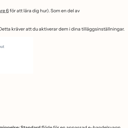
re 6
för att lära dig hur). Som en del av
 Detta kräver att du aktiverar dem i dina tilläggsinställningar.
̊minnelse: Standard
flöde för en anpassad e-handelsvagn.