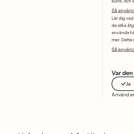
kund, och lä
Så använd
Lär dig va
de olika å
använda ha
mer. Detta m
Så använd
Var den 
Ja
Använd end