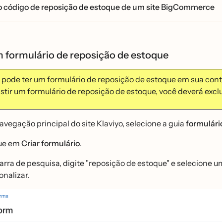
 código de reposição de estoque de um site BigCommerce
 formulário de reposição de estoque
ó pode ter um formulário de reposição de estoque em sua co
xistir um formulário de reposição de estoque, você deverá excl
avegação principal do site Klaviyo, selecione a guia
formulári
ue em
Criar formulário
.
arra de pesquisa, digite "reposição de estoque" e selecione 
onalizar.