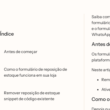
Saiba como
formulári
e o formul
Índice
WhatsAp
Antes d
Antes de começar
Os formula
plataform
Como o formulário de reposição de
Neste arti
estoque funciona em sua loja
Remo
Ative
Remover reposição de estoque
snippet de código existente
Como o f
Depois que