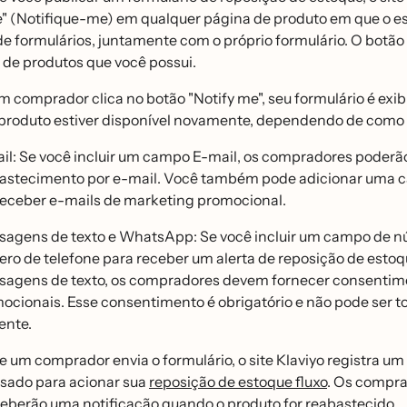
" (Notifique-me) em qualquer página de produto em que o es
de formulários, juntamente com o próprio formulário. O b
o de produtos que você possui.
comprador clica no botão "Notify me", seu formulário é exi
produto estiver disponível novamente, dependendo de como vo
il: Se você incluir um campo E-mail, os compradores poderão
astecimento por e-mail. Você também pode adicionar uma c
receber e-mails de marketing promocional.
agens de texto e WhatsApp: Se você incluir um campo de nú
ero de telefone para receber um alerta de reposição de est
agens de texto, os compradores devem fornecer consentime
ocionais. Esse consentimento é obrigatório e não pode ser t
ente.
 um comprador envia o formulário, o site Klaviyo registra u
usado para acionar sua
reposição de estoque fluxo
. Os compra
ceberão uma notificação quando o produto for reabastecido.