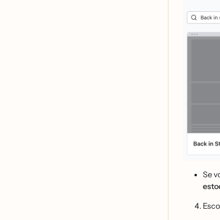
Se v
esto
Esco