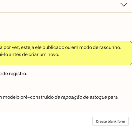
nta por vez, esteja ele publicado ou em modo de rascunho.
uí-lo antes de criar um novo.
o de registro
.
um modelo pré-construído
de reposição de estoque
para