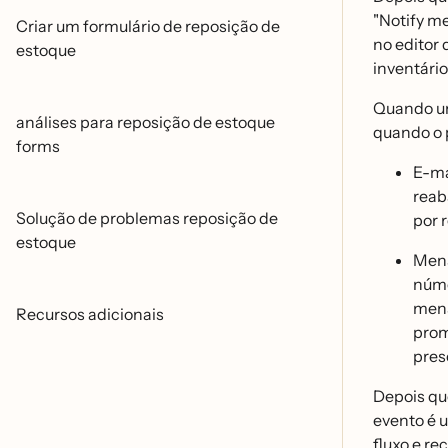
"Notify me
Criar um formulário de reposição de
no editor 
estoque
inventári
Quando um 
análises para reposição de estoque
quando o 
forms
E-ma
reab
Solução de problemas reposição de
por 
estoque
Mens
núm
mens
Recursos adicionais
prom
pres
Depois que
evento é 
fluxo e re