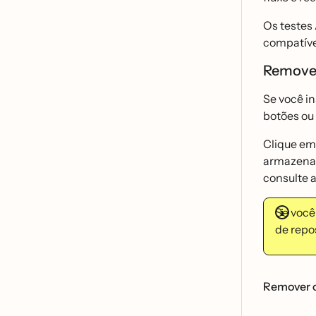
Os testes 
compatíve
Remover 
Se você i
botões ou
Clique em 
armazenar.
consulte a
Se você
de repos
Remover o 