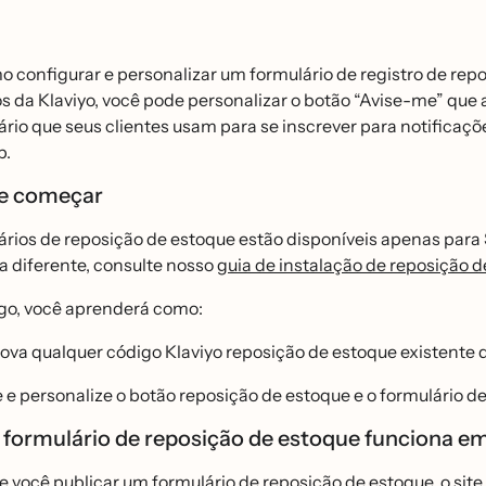
 configurar e personalizar um formulário de registro de repos
os da Klaviyo, você pode personalizar o botão “Avise-me” qu
ário que seus clientes usam para se inscrever para notificaç
p.
e começar
́rios de reposição de estoque estão disponíveis apenas pa
a diferente, consulte nosso
guia de instalação de reposição 
go, você aprenderá como:
va qualquer código Klaviyo reposição de estoque existente
 e personalize o botão reposição de estoque e o formulário de
ormulário de reposição de estoque funciona em
 você publicar um formulário de reposição de estoque, o sit