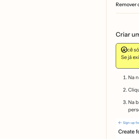
Remover o
Criar um
Você s
Se já e
Na n
Cliq
Na b
pers