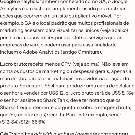
Google Analytics:
também conhecido como GA, o Google
Analytics é um sistema amplamente usado para rastrear
ações que ocorrem em um site ou aplicativo móvel. Por
exemplo, o GA é o local padrão que muitos profissionais de
marketing acessam para visualizar os únicos (veja abaixo)
por dia ou as conversões por dia. Outros serviços que as
empresas de varejo podem usar para essa finalidade
incluem o Adobe Analytics (antigo Omniture).
Lucro bruto:
receita menos CPV (veja acima). Não leva em
conta os custos de marketing ou despesas gerais, apenas a
mão de obra direta e os materiais envolvidos na criação do
produto. Se custar US$ 4 para produzir uma capa de celular e
o senhor a vender por US$ 12, o lucro bruto será de US$ 8. (Se
o senhor assiste ao Shark Tank, deve ter notado que os
Sharks frequentemente perguntam sobre a margem bruta,
que é: (receita: cogs)/receita. Para este exemplo, seria:
($12-$4)/$12= 66,6%
GWP:
significa
gift with purchase (presente com compra
).