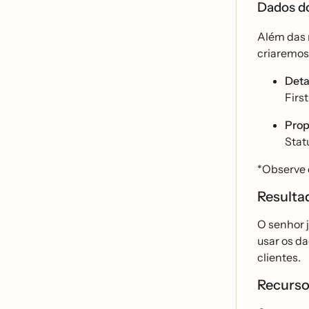
Dados do
Além das 
criaremos 
Deta
Firs
Prop
Stat
*Observe q
Result
O senhor 
usar os d
clientes.
Recurso