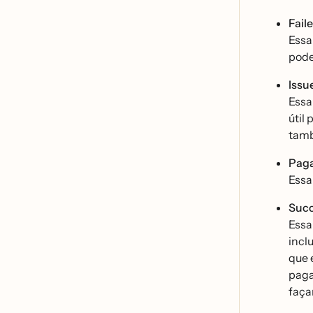
Fail
Essa
pode
Issu
Essa
úti
tamb
Pag
Essa
Succ
Essa
inclu
que 
paga
faç