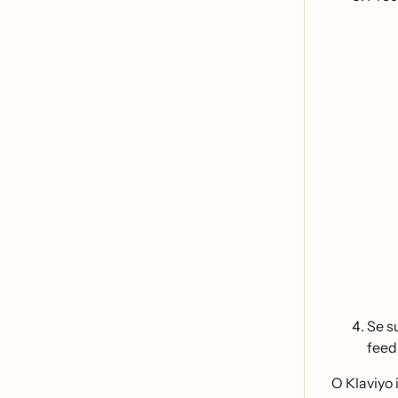
Se s
feed
O Klaviyo