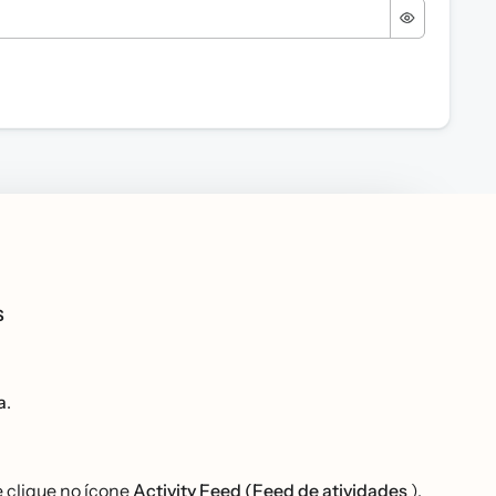
s
a
.
 clique no ícone
Activity Feed (Feed de atividades
).