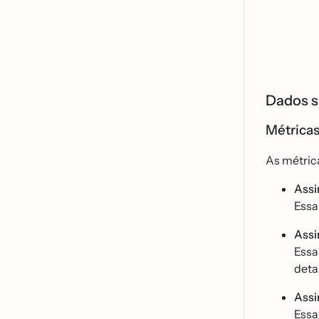
Dados s
Métric
As métric
Assi
Essa
Assi
Essa
detal
Assi
Essa