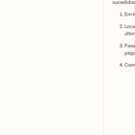
sucedidos
Em K
Loca
últ
Pass
paga
Comp