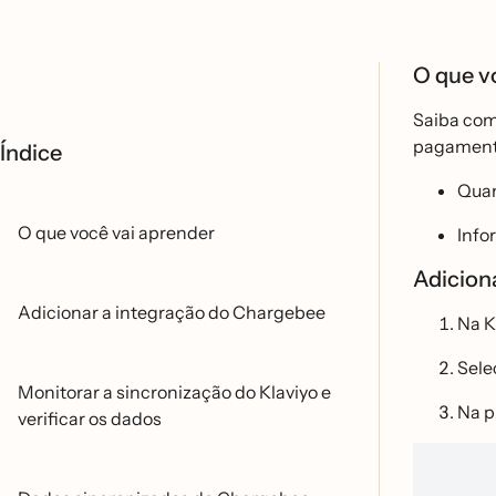
O que v
Saiba com
pagamento
Índice
Quan
O que você vai aprender
Info
Adicion
Adicionar a integração do Chargebee
Na K
Sele
Monitorar a sincronização do Klaviyo e
Na p
verificar os dados