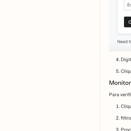
Digi
Cliq
Monitora
Para verif
Cliq
filt
Proc