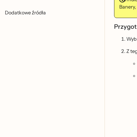
Banery,
Dodatkowe źródła
Przygotu
Wybi
Z te