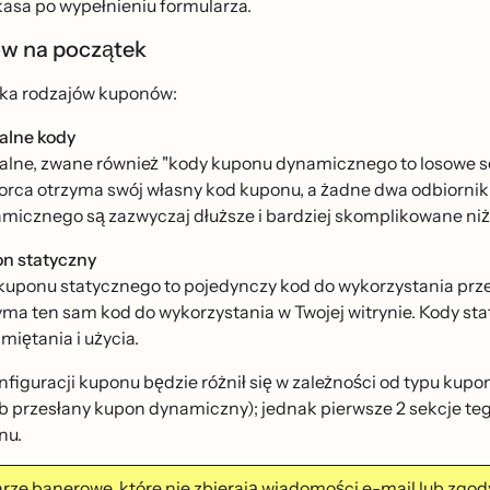
kasa po wypełnieniu formularza.
ów na początek
ilka rodzajów kuponów:
alne kody
alne, zwane również "kody kuponu dynamicznego to losowe serie 
orca otrzyma swój własny kod kuponu, a żadne dwa odbiornik
micznego są zazwyczaj dłuższe i bardziej skomplikowane niż
n statyczny
kuponu statycznego to pojedynczy kod do wykorzystania prze
yma ten sam kod do wykorzystania w Twojej witrynie. Kody stat
iętania i użycia.
figuracji kuponu będzie różnił się w zależności od typu kup
ub przesłany kupon dynamiczny); jednak pierwsze 2 sekcje teg
nu.
rze banerowe, które nie zbierają wiadomości e-mail lub zgod