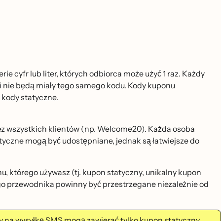
cyfr lub liter, których odbiorca może użyć 1 raz. Każdy
i nie będą miały tego samego kodu. Kody kuponu
 kody statyczne.
z wszystkich klientów (np. Welcome20). Każda osoba
yczne mogą być udostępniane, jednak są łatwiejsze do
onu, którego używasz (tj. kupon statyczny, unikalny kupon
o przewodnika powinny być przestrzegane niezależnie od
y na wysyłkę SMS mogą zawierać tylko kupon statyczny.