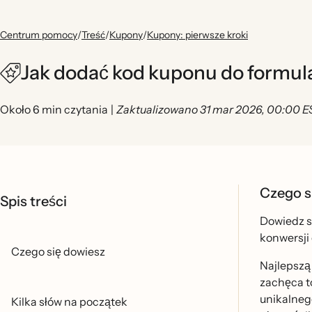
Centrum pomocy
/
Treść
/
Kupony
/
Kupony: pierwsze kroki
Jak dodać kod kuponu do formul
Około 6 min czytania
|
Zaktualizowano 31 mar 2026, 00:00 E
Czego s
Spis treści
Dowiedz si
konwersji 
Czego się dowiesz
Najlepsza
zachęca t
unikalneg
Kilka słów na początek