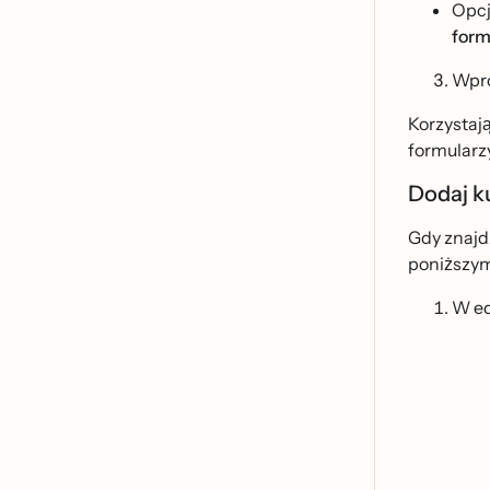
Opcj
form
Wpro
Korzystaja
formularz
Dodaj k
Gdy znajdz
poniższym
W ed