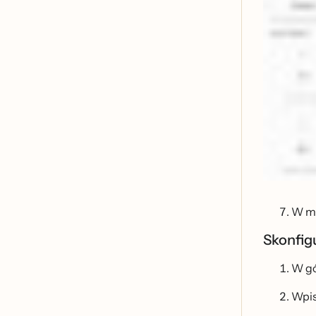
W me
Skonfig
W go
Wpis