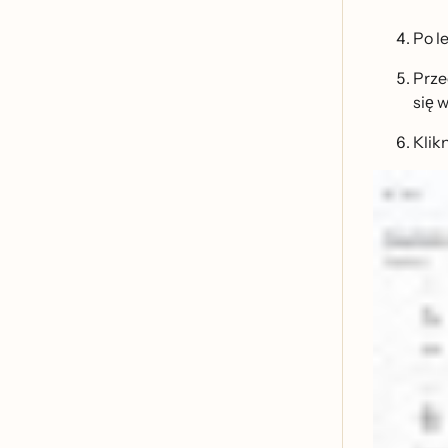
Po l
Przec
się 
Klik