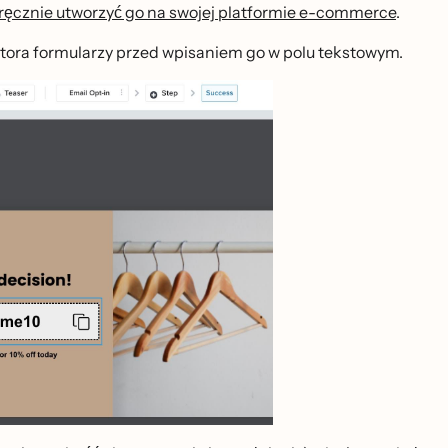
ręcznie utworzyć go na swojej platformie e-commerce
.
kreatora formularzy przed wpisaniem go w polu tekstowym.