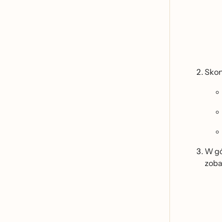
Skon
W gó
zoba