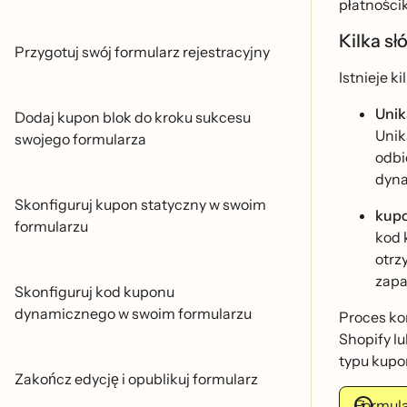
płatności
Kilka sł
Przygotuj swój formularz rejestracyjny
Istnieje k
Unik
Dodaj kupon blok do kroku sukcesu
Unik
swojego formularza
odbi
dyna
Skonfiguruj kupon statyczny w swoim
kupo
formularzu
kod 
otrz
zapam
Skonfiguruj kod kuponu
dynamicznego w swoim formularzu
Proces kon
Shopify l
typu kupo
Zakończ edycję i opublikuj formularz
Formula