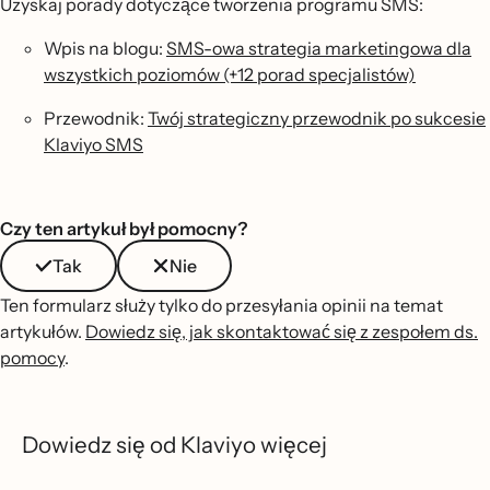
Uzyskaj porady dotyczące tworzenia programu SMS:
Wpis na blogu:
SMS-owa strategia marketingowa dla
wszystkich poziomów (+12 porad specjalistów)
Przewodnik:
Twój strategiczny przewodnik po sukcesie
Klaviyo SMS
Czy ten artykuł był pomocny?
Tak
Nie
Ten formularz służy tylko do przesyłania opinii na temat
artykułów.
Dowiedz się, jak skontaktować się z zespołem ds.
pomocy
.
Dowiedz się od Klaviyo więcej