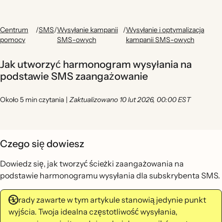
Centrum
/
SMS
/
Wysyłanie kampanii
/
Wysyłanie i optymalizacja
pomocy
SMS-owych
kampanii SMS-owych
Jak utworzyć harmonogram wysyłania na
podstawie SMS zaangażowanie
Około 5 min czytania
|
Zaktualizowano 10 lut 2026, 00:00 EST
Czego się dowiesz
Dowiedz się, jak tworzyć ścieżki zaangażowania na
podstawie harmonogramu wysyłania dla subskrybenta SMS.
Porady zawarte w tym artykule stanowią jedynie punkt
wyjścia. Twoja idealna częstotliwość wysyłania,