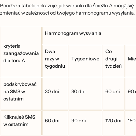
Poniższa tabela pokazuje, jak warunki dla ścieżki A mogą się
zmieniać w zależności od twojego harmonogramu wysyłania.
Harmonogram wysyłania
kryteria
Dwa
Co
zaangażowania
razy w
Tygodniowo
drugi
Mie
dla toru A
tygodniu
tydzień
podskrybować
na SMS w
30 dni
30 dni
60 dni
90 
ostatnim
Kliknąłeś SMS
60 dni
90 dni
120 dni
150
w ostatnim