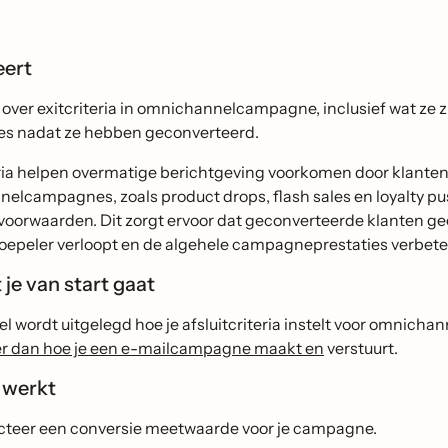
eert
over exitcriteria in omnichannelcampagne, inclusief wat ze z
s nadat ze hebben geconverteerd.
eria helpen overmatige berichtgeving voorkomen door klante
elcampagnes, zoals product drops, flash sales en loyalty pu
voorwaarden. Dit zorgt ervoor dat geconverteerde klanten
soepeler verloopt en de algehele campagneprestaties verbete
je van start gaat
ikel wordt uitgelegd hoe je afsluitcriteria instelt voor omnic
er dan hoe je een e-mailcampagne maakt en
verstuurt.
 werkt
cteer een conversie meetwaarde voor je campagne.