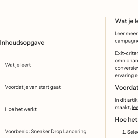
Wat je l
Leer meer 
campagne
Inhoudsopgave
Exit-crit
omnichann
Wat je leert
conversie
ervaring 
Voordat je van start gaat
Voordat 
In dit art
maakt,
le
Hoe het werkt
Hoe het
Voorbeeld: Sneaker Drop Lancering
Sele