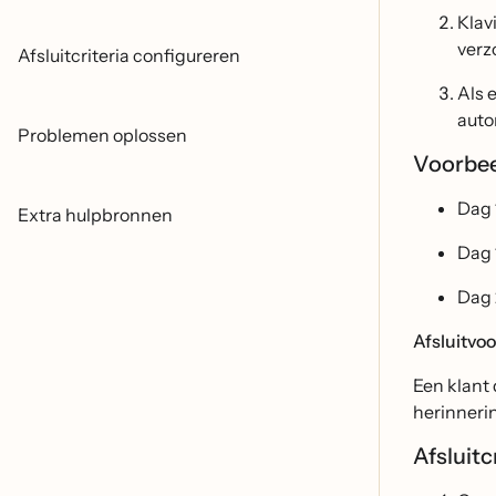
Klav
verz
Afsluitcriteria configureren
Als 
auto
Problemen oplossen
Voorbee
Dag 
Extra hulpbronnen
Dag 
Dag 
Afsluitvo
Een klant
herinneri
Afsluitc