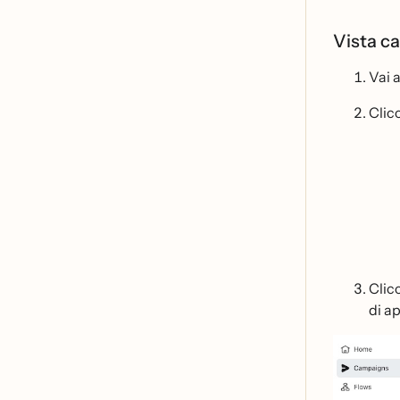
Vista c
Vai 
Clicc
Clic
di ap