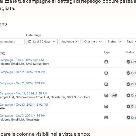
alizza le tue campagne e i dettagli di riepilogo, oppure passa
agliata.
care le colonne visibili nella vista elenco: