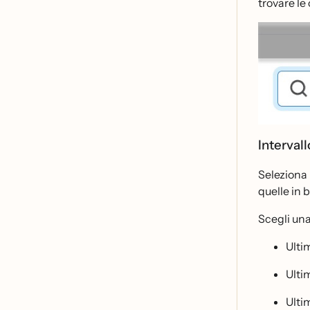
trovare l
Intervall
Seleziona 
quelle in
Scegli una
Ultim
Ulti
Ulti