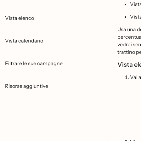
Vist
Vist
Vista elenco
Usa una de
percentual
Vista calendario
vedrai sem
trattino pe
Filtrare le sue campagne
Vista e
Vai 
Risorse aggiuntive