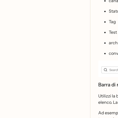
cana
Stat
Tag
Test
arch
conv
Barra di
Utilizzi l
elenco. La
Ad esempi