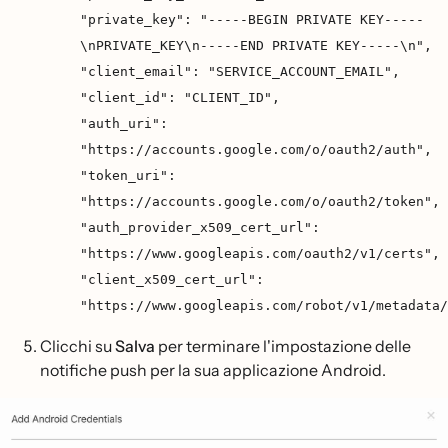
"private_key": "-----BEGIN PRIVATE KEY-----
\nPRIVATE_KEY\n-----END PRIVATE KEY-----\n",
"client_email": "SERVICE_ACCOUNT_EMAIL",
"client_id": "CLIENT_ID",
"auth_uri":
"https://accounts.google.com/o/oauth2/auth",
"token_uri":
"https://accounts.google.com/o/oauth2/token",
"auth_provider_x509_cert_url":
"https://www.googleapis.com/oauth2/v1/certs",
"client_x509_cert_url":
"https://www.googleapis.com/robot/v1/metadata/
Clicchi su
Salva
per terminare l'impostazione delle
notifiche push per la sua applicazione Android.