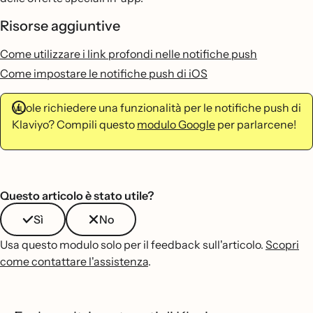
Risorse aggiuntive
Come utilizzare i link profondi nelle notifiche push
Come impostare le notifiche push di iOS
Vuole richiedere una funzionalità per le notifiche push di
Klaviyo? Compili questo
modulo Google
per parlarcene!
Questo articolo è stato utile?
Sì
No
Usa questo modulo solo per il feedback sull'articolo.
Scopri
come contattare l'assistenza
.