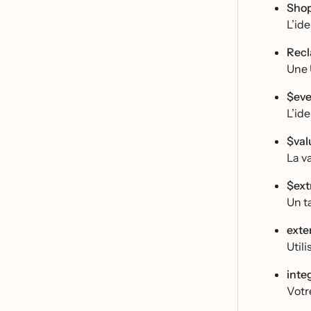
Sho
L’id
Recl
Une 
$eve
L’id
$val
La v
$ext
Un t
exte
Util
inte
Votr