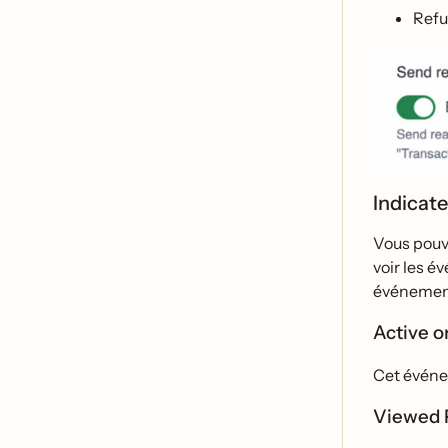
Refu
Indicat
Vous pouve
voir les 
événemen
Active o
Cet évén
Viewed 