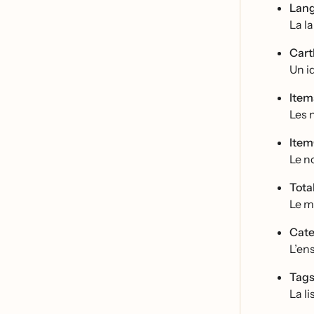
Lan
La la
Cart
Un id
Item
Les 
Ite
Le n
Tota
Le m
Cate
L’en
Tag
La l