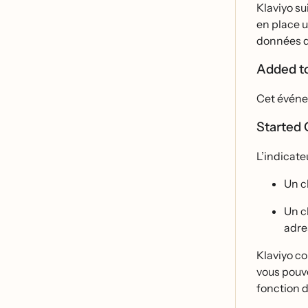
Klaviyo su
en place 
données d
Added t
Cet événe
Started
L’indicate
Un c
Un c
adre
Klaviyo co
vous pouve
fonction de