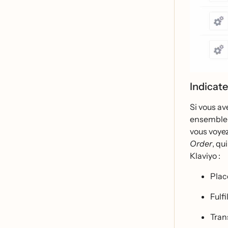
Indicat
Si vous ave
ensemble 
vous voye
Order
, qu
Klaviyo :
Plac
Fulf
Tran