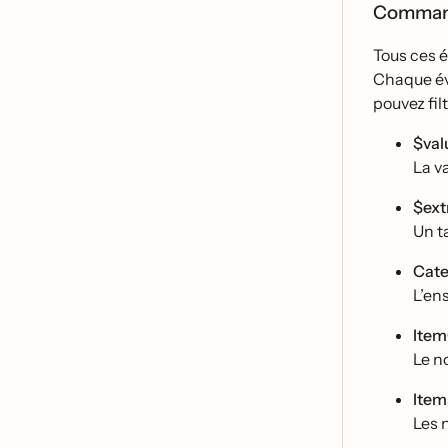
Command
Tous ces e
Chaque év
pouvez fil
$val
La v
$ext
Un t
Cate
L’en
Ite
Le n
Item
Les 