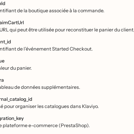
pId
entifiant de la boutique associée à la commande.
aimCartUrl
URL qui peut être utilisée pour reconstituer le panier du cli
nt_id
entifiant de l’événement Started Checkout.
ue
aleur du panier.
ra
ableau de données supplémentaires.
rnal_catalog_id
isé pour organiser les catalogues dans Klaviyo.
gration_key
e plateforme e-commerce (PrestaShop).