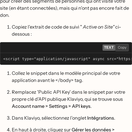
pour créer des segments de personnes qui ont visité votre
site (en étant connectées), mais qui n'ont pas encore fait de
don.
Copiez l'extrait de code de suivi "
Active on Site"
ci-
dessous :
TEXT
Copy
<script type="application/javascript" async src="https:
Collez le snippet dans le modèle principal de votre
application avant le </body> tag.
Remplacez 'Public API Key' dans le snippet par votre
propre clé d'API publique Klaviyo, qui se trouve sous
Account name > Settings > API keys
.
Dans Klaviyo, sélectionnez l’onglet
Intégrations
.
En haut à droite, cliquez sur
Gérer les données >