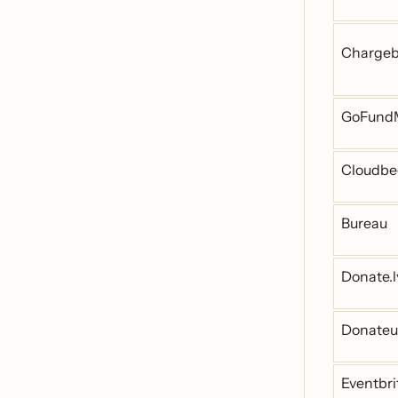
Charge
GoFund
Cloudbe
Bureau
Donate.l
Donateur
Eventbri