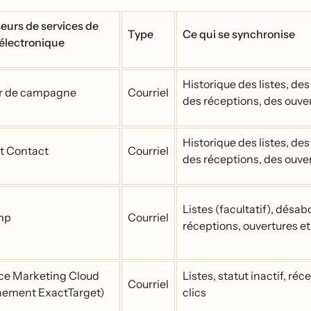
eurs de services de
Type
Ce qui se synchronise
 électronique
Historique des listes, d
r de campagne
Courriel
des réceptions, des ouver
Historique des listes, d
t Contact
Courriel
des réceptions, des ouver
Listes (facultatif), dés
mp
Courriel
réceptions, ouvertures et
ce Marketing Cloud
Listes, statut inactif, ré
Courriel
nement ExactTarget)
clics