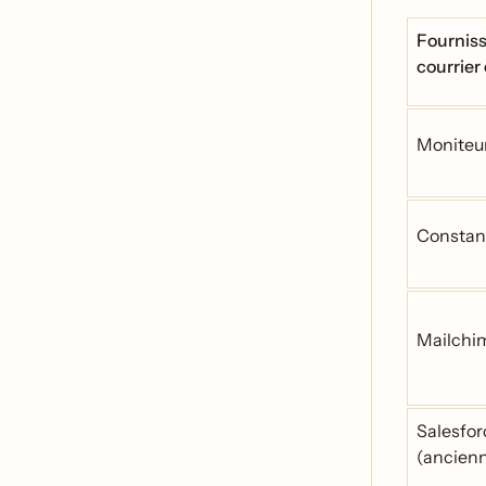
Fourniss
courrier
Moniteu
Constan
Mailchi
Salesfor
(ancien