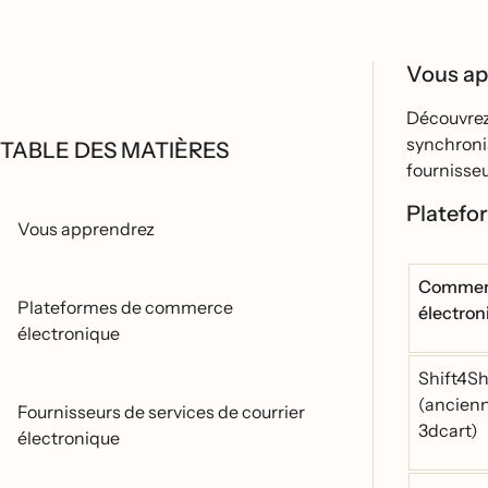
Vous a
Découvrez
synchronis
TABLE DES MATIÈRES
fournisseu
Platefo
Vous apprendrez
Commer
Plateformes de commerce
électro
électronique
Shift4S
(ancien
Fournisseurs de services de courrier
3dcart)
électronique