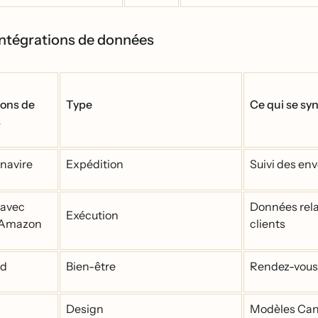
ntégrations de données
ions de
Type
Ce qui se sy
s
 navire
Expédition
Suivi des env
 avec
Données rel
Exécution
’Amazon
clients
rd
Bien-être
Rendez-vous,
Design
Modèles Can