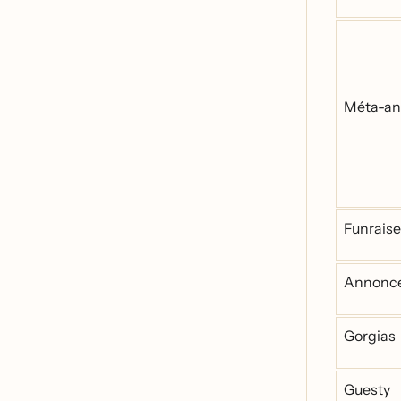
Méta-a
Funraise
Annonce
Gorgias
Guesty