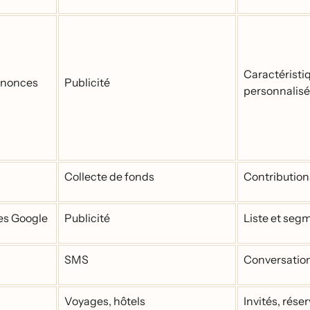
Caractérist
nnonces
Publicité
personnalise
Collecte de fonds
Contributions
s Google
Publicité
Liste et se
SMS
Conversatio
Voyages, hôtels
Invités, ré