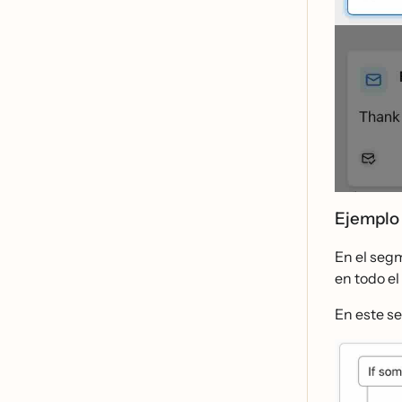
Ejemplo
En el segm
en todo el
En este s