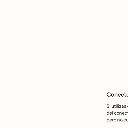
Conect
Si utiliza
del conect
pero no cu