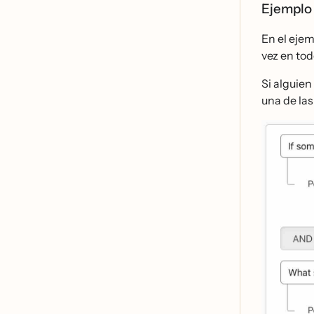
Ejemplo
En el ejem
vez en tod
Si alguien
una de la