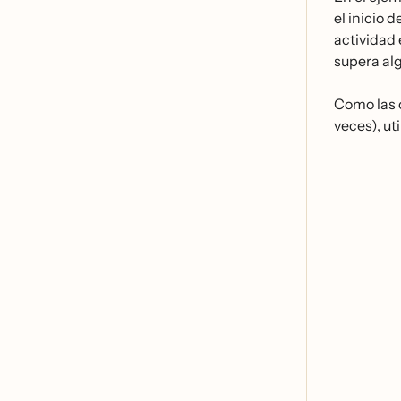
el inicio 
actividad 
supera alg
Como las 
veces), ut