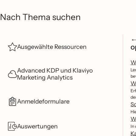
Nach Thema suchen
o
Ausgewählte Ressourcen
W
Advanced KDP und Klaviyo
Le
be
Marketing Analytics
W
Er
de
Anmeldeformulare
So
Hi
W
Auswertungen
In
K