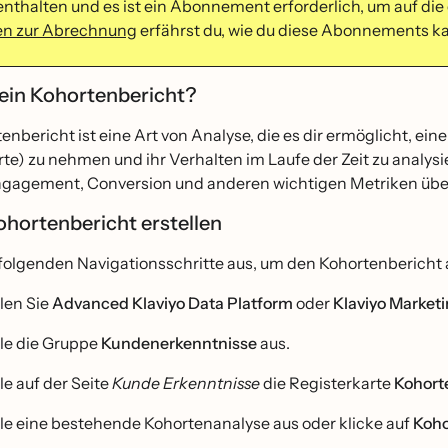
enthalten und es ist ein Abonnement erforderlich, um auf di
en zur Abrechnung
erfährst du, wie du diese Abonnements k
 ein Kohortenbericht?
enbericht ist eine Art von Analyse, die es dir ermöglicht, 
te) zu nehmen und ihr Verhalten im Laufe der Zeit zu analys
agement, Conversion und anderen wichtigen Metriken übe
ohortenbericht erstellen
e folgenden Navigationsschritte aus, um den Kohortenbericht 
len Sie
Advanced Klaviyo Data Platform
oder
Klaviyo Marketi
le die Gruppe
Kundenerkenntnisse
aus.
le auf der Seite
Kunde Erkenntnisse
die Registerkarte
Kohort
le eine bestehende Kohortenanalyse aus oder klicke auf
Koho