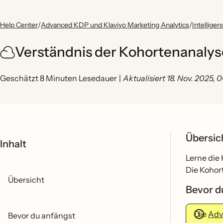
Help Center
/
Advanced KDP und Klaviyo Marketing Analytics
/
Intellige
Verständnis der Kohortenanalyse
Geschätzt 8 Minuten Lesedauer
|
Aktualisiert 18. Nov. 2025,
Übersi
Inhalt
Lerne die 
Die Kohort
Übersicht
Bevor d
Die
Adv
Bevor du anfängst