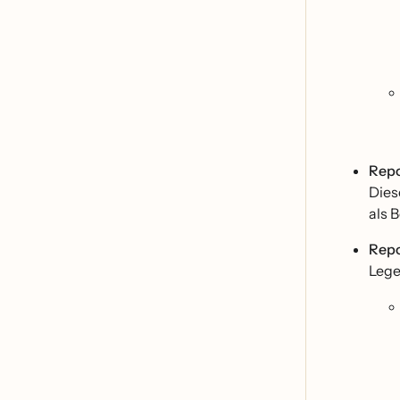
Repo
Dies
als 
Repo
Lege