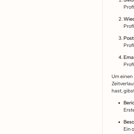
Prof
Wied
Prof
Post
Prof
Emai
Prof
Um einen K
Zeitverla
hast, gibs
Beri
Erst
Besc
Ein 