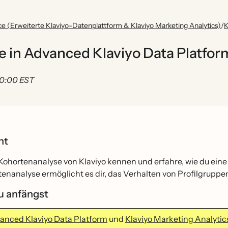
nce (Erweiterte Klaviyo-Datenplattform & Klaviyo Marketing Analytics)
/
K
 in Advanced Klaviyo Data Platfor
 00:00 EST
cht
Kohortenanalyse von Klaviyo kennen und erfahre, wie du eine 
enanalyse ermöglicht es dir, das Verhalten von Profilgruppen
u anfängst
anced Klaviyo Data Platform
und
Klaviyo Marketing Analytic