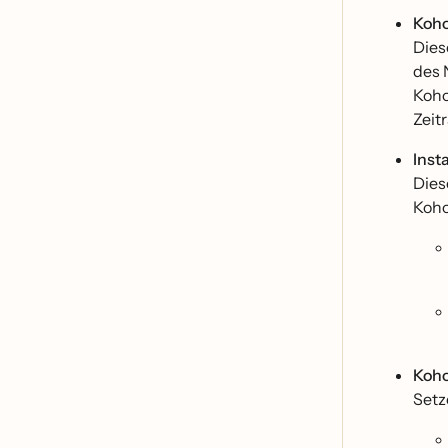
Koho
Dies
des 
Koho
Zeit
Inst
Dies
Kohor
Koho
Setz