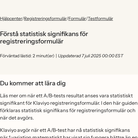
Hjälpcenter
/
Registreringsformulär
/
Formulär
/
Testformulär
Förstå statistisk signifikans för
registreringsformulär
Förväntad lästid: 2 minut(er)
|
Uppdaterad 7 juli 2025 00:00 EST
Du kommer att lära dig
Läs mer om när ett A/B-tests resultat anses vara statistiskt
signifikant för Klaviyo registreringsformulär. I den här guiden
förklaras statistisk signifikans för registreringsformulär och
när det avgörs.
Klaviyo avgör när ett A/B-test har nå statistisk signifikans
när 1 variation matematiskt har visat sig fungera bättre än en