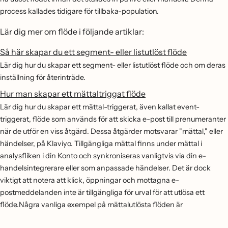
process kallades tidigare för tillbaka-population.
Lär dig mer om flöde i följande artiklar:
Så här skapar du ett segment- eller listutlöst flöde
Lär dig hur du skapar ett segment- eller listutlöst flöde och om deras
inställning för återinträde.
Hur man skapar ett mättaltriggat flöde
Lär dig hur du skapar ett mättal-triggerat, även kallat event-
triggerat, flöde som används för att skicka e-post till prenumeranter
när de utför en viss åtgärd. Dessa åtgärder motsvarar "mättal," eller
händelser, på Klaviyo. Tillgängliga mättal finns under mättal i
analysfliken i din Konto och synkroniseras vanligtvis via din e-
handelsintegrerare eller som anpassade händelser. Det är dock
viktigt att notera att klick, öppningar och mottagna e-
postmeddelanden inte är tillgängliga för urval för att utlösa ett
flöde.Några vanliga exempel på mättalutlösta flöden är