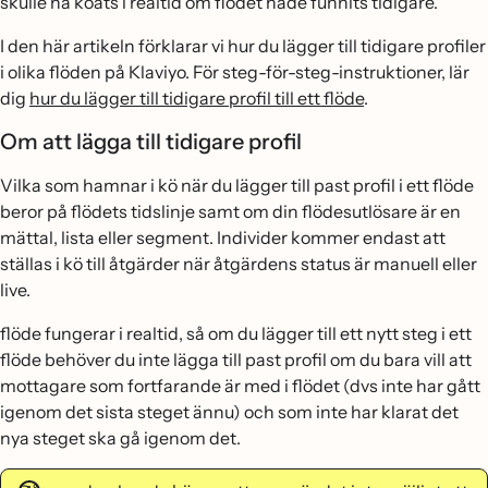
skulle ha köats i realtid om flödet hade funnits tidigare.
I den här artikeln förklarar vi hur du lägger till tidigare profiler
i olika flöden på Klaviyo. För steg-för-steg-instruktioner, lär
dig
hur du lägger till tidigare profil till ett flöde
.
Om att lägga till tidigare profil
Vilka som hamnar i kö när du lägger till past profil i ett flöde
beror på flödets tidslinje samt om din flödesutlösare är en
mättal, lista eller segment. Individer kommer endast att
ställas i kö till åtgärder när åtgärdens status är manuell eller
live.
flöde fungerar i realtid, så om du lägger till ett nytt steg i ett
flöde behöver du inte lägga till past profil om du bara vill att
mottagare som fortfarande är med i flödet (dvs inte har gått
igenom det sista steget ännu) och som inte har klarat det
nya steget ska gå igenom det.