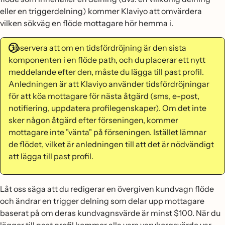
eller en triggerdelning) kommer Klaviyo att omvärdera
vilken sökväg en flöde mottagare hör hemma i.
Observera att om en tidsfördröjning är den sista
komponenten i en flöde path, och du placerar ett nytt
meddelande efter den, måste du lägga till past profil.
Anledningen är att Klaviyo använder tidsfördröjningar
för att köa mottagare för nästa åtgärd (sms, e-post,
notifiering, uppdatera profilegenskaper). Om det inte
sker någon åtgärd efter förseningen, kommer
mottagare inte "vänta" på förseningen. Istället lämnar
de flödet, vilket är anledningen till att det är nödvändigt
att lägga till past profil.
Låt oss säga att du redigerar en övergiven kundvagn flöde
och ändrar en trigger delning som delar upp mottagare
baserat på om deras kundvagnsvärde är minst $100. När du
lägger till past profil kommer alla vars varukorgsvärde var