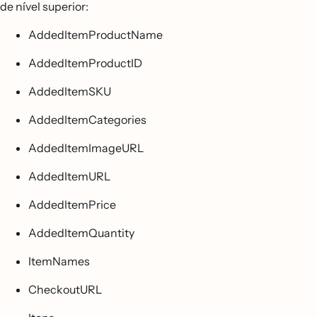
de nível superior:
AddedItemProductName
AddedItemProductID
AddedItemSKU
AddedItemCategories
AddedItemImageURL
AddedItemURL
AddedItemPrice
AddedItemQuantity
ItemNames
CheckoutURL