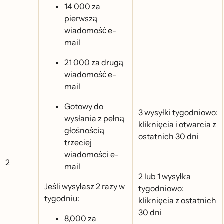
14 000 za
pierwszą
wiadomość e-
mail
21 000 za drugą
wiadomość e-
mail
Gotowy do
3 wysyłki tygodniowo:
wysłania z pełną
kliknięcia i otwarcia z
głośnością
ostatnich 30 dni
trzeciej
wiadomości e-
2
mail
2 lub 1 wysyłka
Jeśli wysyłasz 2 razy w
tygodniowo:
tygodniu:
kliknięcia z ostatnich
30 dni
8,000 za