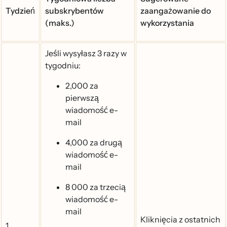
Tydzień
subskrybentów
zaangażowanie do
(maks.)
wykorzystania
Jeśli wysyłasz 3 razy w
tygodniu:
2,000 za
pierwszą
wiadomość e-
mail
4,000 za drugą
wiadomość e-
mail
8 000 za trzecią
wiadomość e-
mail
Kliknięcia z ostatnich
1