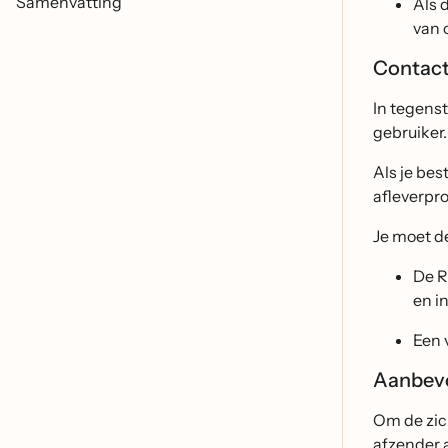
Samenvatting
Als 
van 
Contact
In tegens
gebruiker
Als je be
afleverpr
Je moet d
De R
en i
Een 
Aanbevo
Om de zic
afzender 