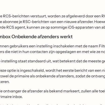
e RCS-berichten verstuurt, worden ze afgeleverd door een R
je abonnee je RSC-berichten van een nieuwe afzender. Hoew
erde RCS agent, kunnen ze op sommige iOS-apparaten van ab
inbox Onbekende afzenders werkt
nnen gebruikers een instelling inschakelen met de naam F
ers die niet in hun contacten zijn opgeslagen en met wie ze
 instelling staat standaard uit, wat betekent dat de meeste g
deze optie is ingeschakeld, wordt het eerste bericht van een n
zowel de primaire als onbekende afzenders, zodat de ontvang
eren.
de ontvanger de afzender als bekend markeert, zullen alle toe
rimaire inbox.