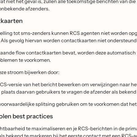
dat niet het geval is, zullen alle toekomstige berichten van die
onbekende afzenders.
kaarten
telling tot sms-zenders kunnen RCS agenten niet worden op
. Als gevolg hiervan worden contactkaarten niet ondersteund
staande flow contactkaarten bevat, worden deze automatisch v
oblemen te voorkomen.
eze stroom bijwerken door:
CS-versie van het bericht bewerken om verwijzingen naar het
n plaats daarvan gebruikers te vragen de afzender als bekend
voorwaardelijke splitsing gebruiken om te voorkomen dat he
len best practices
htbaarheid te maximaliseren en je RCS-berichten in de prim
als bekend te markeren bij het eerste contact met een RCS-a