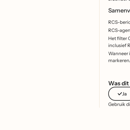
Samenv
RCS-beric
RCS-agent
Het filte
inclusief
Wanneer i
markeren.
Was dit 
Ja
Gebruik di