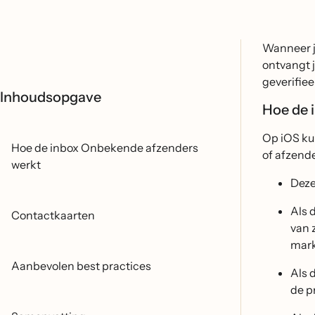
Wanneer j
ontvangt 
geverifie
Inhoudsopgave
Hoe de 
Op iOS ku
Hoe de inbox Onbekende afzenders
of afzend
werkt
Deze
Als 
Contactkaarten
van 
mark
Aanbevolen best practices
Als 
de p