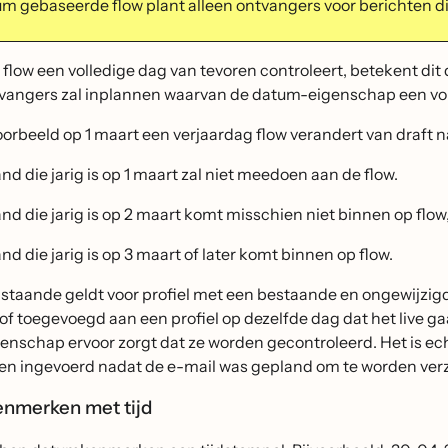
m gebaseerde flow plant alleen ontvangers voor berichten die
low een volledige dag van tevoren controleert, betekent dit d
tvangers zal inplannen waarvan de datum-eigenschap een volle
voorbeeld op 1 maart een verjaardag flow verandert van draft na
nd die jarig is op 1 maart zal niet meedoen aan de flow.
nd die jarig is op 2 maart komt misschien niet binnen op flow, 
nd die jarig is op 3 maart of later komt binnen op flow.
staande geldt voor profiel met een bestaande en ongewijzi
of toegevoegd aan een profiel op dezelfde dag dat het live ga
enschap ervoor zorgt dat ze worden gecontroleerd. Het is ech
en ingevoerd nadat de e-mail was gepland om te worden ver
nmerken met tijd