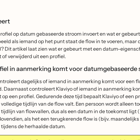
eert
profiel op datum gebaseerde stroom invoert en wat er gebeur
beeld als iemand op het punt staat de flow in te voeren, maa
d? Dit artikel laat zien wat er gebeurt met een datum-eige
 of verwijderd uit een profiel.
fiel in aanmerking komt voor datumgebaseerde
ntroleert dagelijks of iemand in aanmerking komt voor een fl
d. Daarnaast controleert Klaviyo of iemand in aanmerking k
 op een profiel. Gedurende deze tijd bepaalt Klaviyo of een p
volledige tijdlijn van de flow valt. Een persoon wordt alleen
tijdlijn van flowvallen, dus als een datum in de toekomst ligt (
Bovendien, als het een terugkerende flow is (bijv. maandelijks
 tijdens de herhaalde datum.