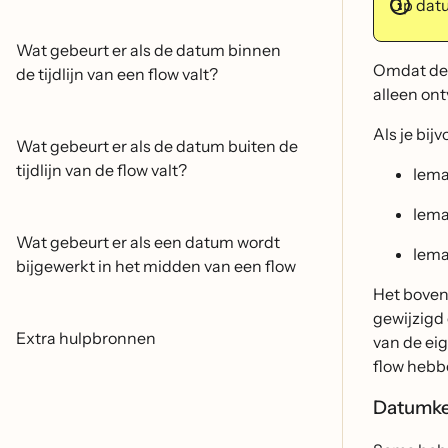
Op datu
Wat gebeurt er als de datum binnen
Omdat de f
de tijdlijn van een flow valt?
alleen on
Als je bij
Wat gebeurt er als de datum buiten de
tijdlijn van de flow valt?
Iema
Iema
Wat gebeurt er als een datum wordt
Iema
bijgewerkt in het midden van een flow
Het boven
gewijzigd 
Extra hulpbronnen
van de eig
flow hebb
Datumke