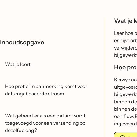
Wat je l
Leer hoe 
er bijvoor
Inhoudsopgave
verwijder
bijgewerkt
Wat je leert
Hoe pro
Klaviyo co
Hoe profiel in aanmerking komt voor
uitgevoer
datumgebaseerde stroom
bijgewerkt
binnen de 
binnen de 
Wat gebeurt er als een datum wordt
een flow. 
toegevoegd voor een verzending op
ingevoerd
dezelfde dag?