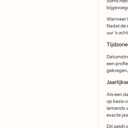
Soms hebb
bijgevoeg
Wanneer K
Nadat de 
uur 's och
Tijdzon
Datumstro
een profie
gekregen,
Jaarlijk
Als een da
op basis v
iemands ve
exacte jaa
Dit geldt