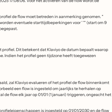
5 17:08:06. Voor het activeren van de flow wordt de
 profiel de flow moet betreden in aanmerking genomen. "
rden eventuele starttijdbeperkingen voor ' "' (start om 9
toegepast.
 profiel. Dit betekent dat Klaviyo de datum bepaalt waarop
e. Indien het profiel geen tijdzone heeft toegewezen
ald, zal Klaviyo evalueren of het profiel de flow binnenkomt
orbeeld een flow is ingesteld om jaarlijks te herhalen op
 de flow elk jaar op 01/01 (1 januari) triggeren, ongeacht het
rofieleigenschappen is ingesteld op 01/01/2030 en de flow