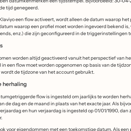
en datumkenmerken een tijdstempel. Bijvoorbeeld: 30-04-202
de tijd genegeerd.
laviyo een flow activeert, wordt alleen de datum waarop het
datum waarop een profiel moet worden ingevoerd bekend is, wo
tends, enz.) die zijn geconfigureerd in de triggerinstellingen 
es
men worden altijd geactiveerd vanuit het perspectief van het
l in een flow moet worden opgenomen op basis van de tijdzon
 wordt de tijdzone van het account gebruikt.
se herhaling
tumgetriggerde flow is ingesteld om jaarlijks te worden herha
an de dag en de maand in plaats van het exacte jaar. Als bijvo
rjaardag en hun verjaardag is ingesteld op 01/01/1990, dan zal
r.
 ook voor eigendommen met een toekomstige datum. Als een p