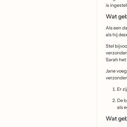
is ingeste
Wat geb
Als een da
als hij de
Stel bijvo
verzonden,
Sarah het 
Jane voegt
verzonden 
Er z
De b
als 
Wat gebe