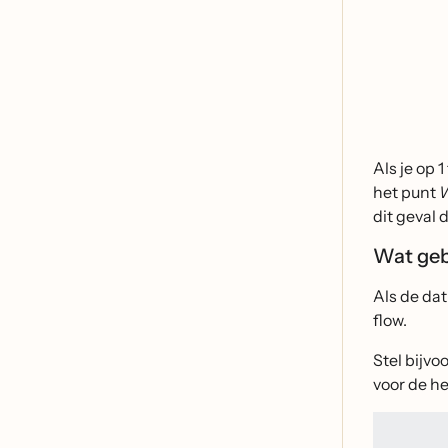
Als je op 
het punt
W
dit geval 
Wat gebe
Als de dat
flow.
Stel bijvo
voor de hel