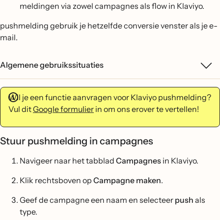
meldingen via zowel campagnes als flow in Klaviyo.
pushmelding gebruik je hetzelfde conversie venster als je e-
mail.
Algemene gebruikssituaties
Wil je een functie aanvragen voor Klaviyo pushmelding?
Vul dit
Google formulier
in om ons erover te vertellen!
Stuur pushmelding in campagnes
Navigeer naar het tabblad
Campagnes
in Klaviyo.
Klik rechtsboven op
Campagne maken
.
Geef de campagne een naam en selecteer
push
als
type.