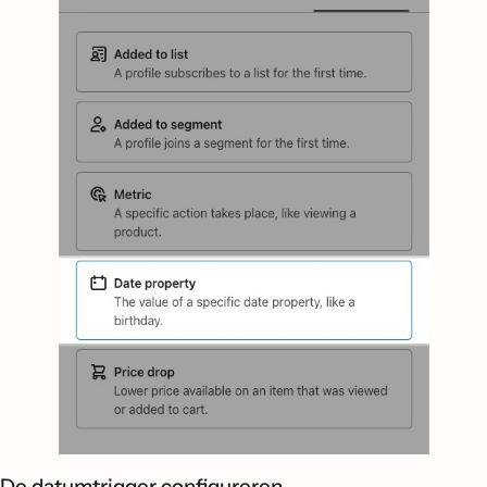
De datumtrigger configureren