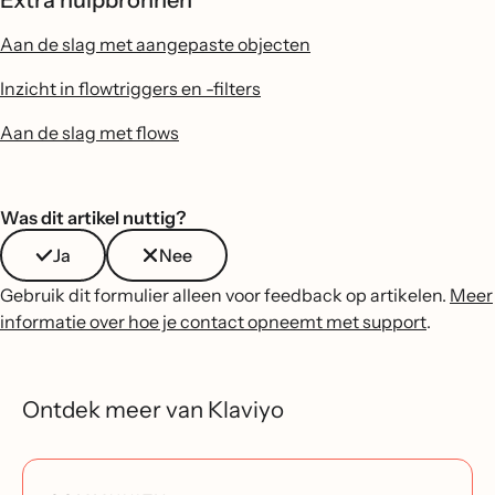
Extra hulpbronnen
Aan de slag met aangepaste objecten
Inzicht in flowtriggers en -filters
Aan de slag met flows
Was dit artikel nuttig?
Ja
Nee
Gebruik dit formulier alleen voor feedback op artikelen.
Meer
informatie over hoe je contact opneemt met support
.
Ontdek meer van Klaviyo