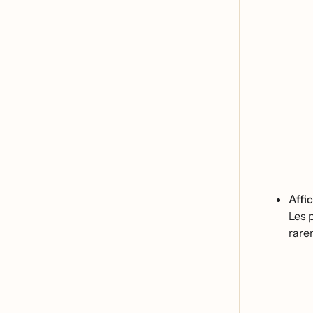
Affi
Les p
rare