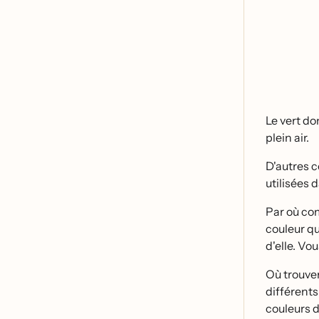
Le vert do
plein air.
D'autres c
utilisées
Par où co
couleur qu
d'elle. Vo
Où trouve
différent
couleurs d