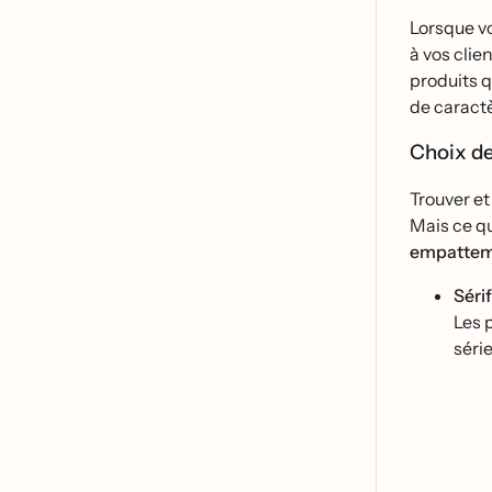
Lorsque vo
à vos cli
produits q
de caracte
Choix de
Trouver et
Mais ce qu
empatte
Sérif
Les 
séri