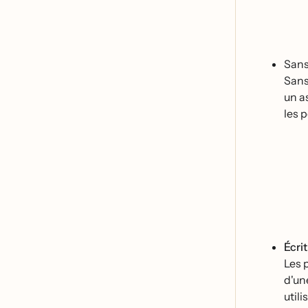
San
Sans 
un a
les 
Écri
Les p
d'une
utili