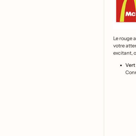
Le rouge a
votre atte
excitant, 
Vert
Conno