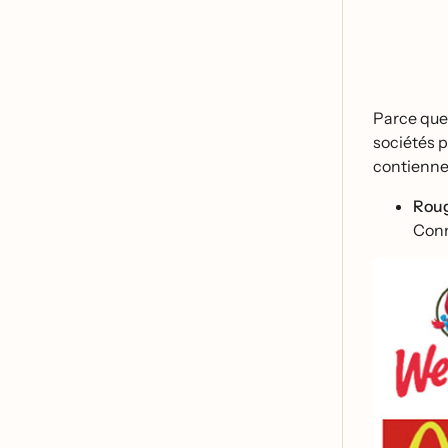
Parce que n
sociétés
contiennen
Rou
Conno