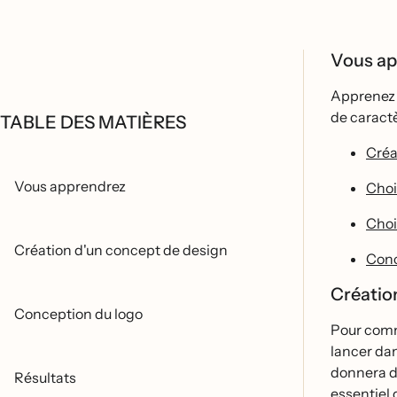
Vous a
Apprenez a
de caracte
TABLE DES MATIÈRES
Cré
Vous apprendrez
Choi
Choi
Création d'un concept de design
Conc
Créati
Conception du logo
Pour comme
lancer dan
donnera de
Résultats
essentiel 