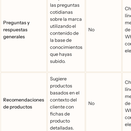
las preguntas
Ch
cotidianas
lí
sobre la marca
Preguntas y
me
utilizando el
respuestas
No
de 
contenido de
generales
Wh
la base de
co
conocimientos
ele
que hayas
subido.
Sugiere
Ch
productos
lí
basados en el
me
Recomendaciones
contexto del
No
de 
de productos
cliente con
Wh
fichas de
co
producto
ele
detalladas.