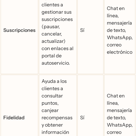
clientes a
Chat en
gestionar sus
línea,
suscripciones
mensajería
(pausar,
Suscripciones
Sí
de texto,
cancelar,
WhatsApp,
actualizar)
correo
con enlaces al
electrónico
portal de
autoservicio.
Ayuda a los
clientes a
consultar
Chat en
puntos,
línea,
canjear
mensajería
Fidelidad
recompensas
Sí
de texto,
y obtener
WhatsApp,
información
correo