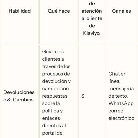
de
Habilidad
Qué hace
atención
Canales
al cliente
de
Klaviyo.
Guía a los
clientes a
través de los
procesos de
Chat en
devolución y
línea,
cambio con
mensajería
Devoluciones
respuestas
Sí
de texto,
e &. Cambios.
sobre la
WhatsApp,
política y
correo
enlaces
electrónico
directos al
portal de