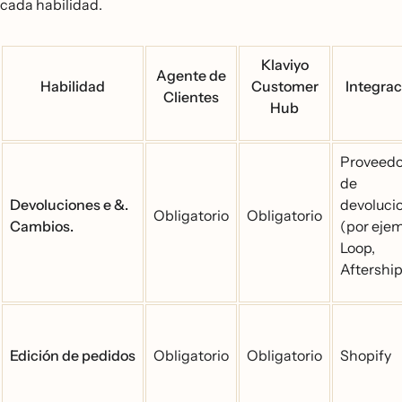
cada habilidad.
Klaviyo
Agente de
Habilidad
Customer
Integrac
Clientes
Hub
Proveedo
de
Devoluciones e &.
devoluci
Obligatorio
Obligatorio
Cambios.
(por ejem
Loop,
Aftership
Edición de pedidos
Obligatorio
Obligatorio
Shopify