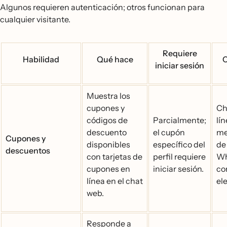
Algunos requieren autenticación; otros funcionan para
cualquier visitante.
Requiere
Habilidad
Qué hace
C
iniciar sesión
Muestra los
cupones y
Ch
códigos de
Parcialmente;
lí
descuento
el cupón
me
Cupones y
disponibles
específico del
de 
descuentos
con tarjetas de
perfil requiere
Wh
cupones en
iniciar sesión.
co
línea en el chat
ele
web.
Responde a