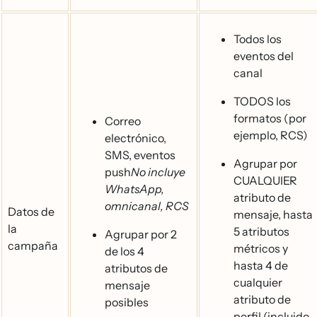
Todos los
eventos del
canal
TODOS los
formatos (por
Correo
ejemplo, RCS)
electrónico,
SMS, eventos
Agrupar por
push
No incluye
CUALQUIER
WhatsApp,
atributo de
omnicanal, RCS
Datos de
mensaje, hasta
la
5 atributos
Agrupar por 2
campaña
métricos y
de los 4
hasta 4 de
atributos de
cualquier
mensaje
atributo de
posibles
perfil (incluido