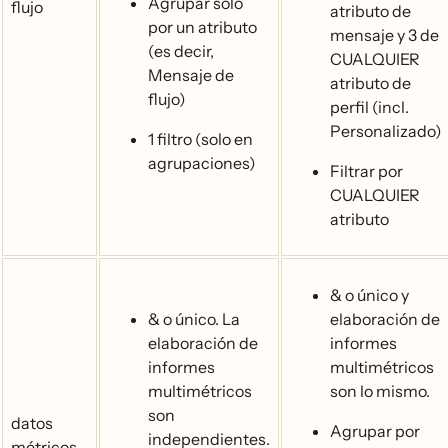
Agrupar solo
flujo
atributo de
por un atributo
mensaje y 3 de
(es decir,
CUALQUIER
Mensaje de
atributo de
flujo)
perfil (incl.
Personalizado)
1 filtro (solo en
agrupaciones)
Filtrar por
CUALQUIER
atributo
& o único y
& o único. La
elaboración de
elaboración de
informes
informes
multimétricos
multimétricos
son lo mismo.
son
datos
Agrupar por
independientes.
métricos