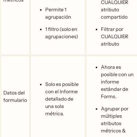
CUALQUIER
Permite 1
atributo
agrupación
compartido
1 filtro (solo en
Filtrar por
agrupaciones)
CUALQUIER
atributo
Ahora es
posible con un
informe
Solo es posible
estándar de
con el Informe
Datos del
Forms.
detallado de
formulario
una sola
Agrupar por
métrica.
múltiples
atributos
métricos &