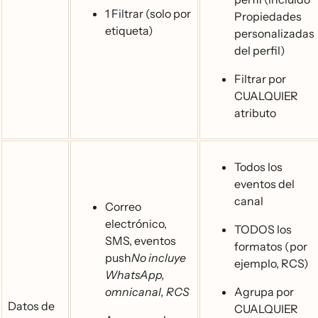
1 Filtrar (solo por
Propiedades
etiqueta)
personalizadas
del perfil)
Filtrar por
CUALQUIER
atributo
Todos los
eventos del
canal
Correo
electrónico,
TODOS los
SMS, eventos
formatos (por
push
No incluye
ejemplo, RCS)
WhatsApp,
omnicanal, RCS
Agrupa por
Datos de
CUALQUIER