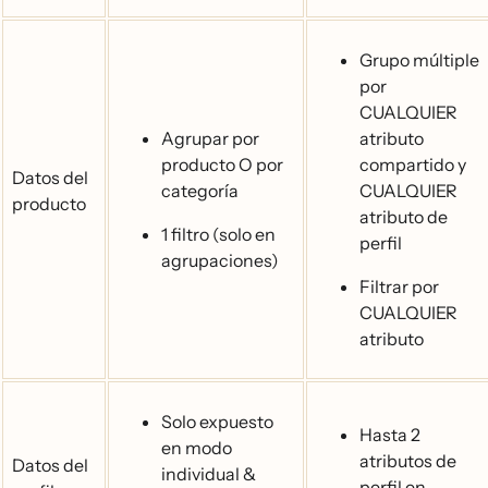
Grupo múltiple
por
CUALQUIER
Agrupar por
atributo
producto O por
compartido y
Datos del
categoría
CUALQUIER
producto
atributo de
1 filtro (solo en
perfil
agrupaciones)
Filtrar por
CUALQUIER
atributo
Solo expuesto
Hasta 2
en modo
atributos de
Datos del
individual &
perfil en