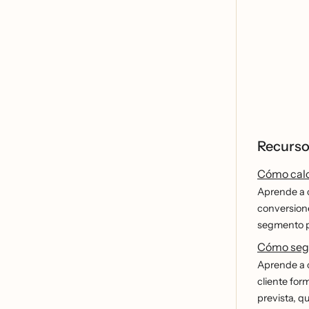
Recurso
Cómo calc
Aprende a c
conversione
segmento par
Cómo segm
Aprende a c
cliente for
prevista, q