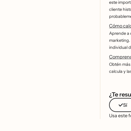
este import
cliente hist
probablemen
Cómo calcu
Aprende a c
marketing. 
individual 
Comprender
Obtén más
calcula y la
¿Te resu
Sí
Usa este f