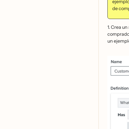
ejemplo
de comp
1. Crea un
comprado r
un ejempl