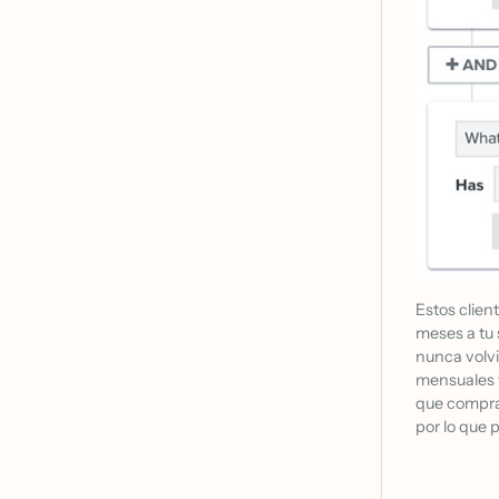
Estos clien
meses a tu 
nunca volvi
mensuales t
que comprar
por lo que 