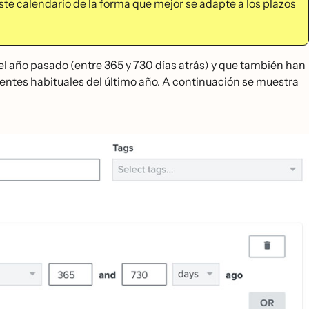
te calendario de la forma que mejor se adapte a los plazos
año pasado (entre 365 y 730 días atrás) y que también han
ntes habituales del último año. A continuación se muestra