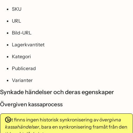
SKU
URL
Bild-URL
Lagerkvantitet
Kategori
Publicerad
Varianter
Synkade händelser och deras egenskaper
Övergiven kassaprocess
Det finns ingen historisk synkronisering av
övergivna
kassahändelser
, bara en synkronisering framåt från den