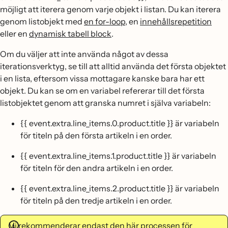
möjligt att iterera genom varje objekt i listan. Du kan iterera
genom listobjekt med
en for-loop
, en
innehållsrepetition
eller en
dynamisk tabell block
.
Om du väljer att inte använda något av dessa
iterationsverktyg, se till att alltid använda det första objektet
i en lista, eftersom vissa mottagare kanske bara har ett
objekt. Du kan se om en variabel refererar till det första
listobjektet genom att granska numret i själva variabeln:
{{ event.extra.line_items.0.product.title }} är variabeln
för titeln på den första artikeln i en order.
{{ event.extra.line_items.1.product.title }} är variabeln
för titeln för den andra artikeln i en order.
{{ event.extra.line_items.2.product.title }} är variabeln
för titeln på den tredje artikeln i en order.
Vi rekommenderar endast den här processen för