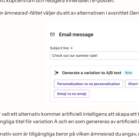
 ett köpcentrum och redigera innehållet i e-posten.
er
ämnesrad-fältet
väljer du ett av alternativen i avsnittet
Gene
r valt ett alternativ kommer artificiell intelligens att skapa et
ngliga titel för variation A och en som genereras av artificiell
rnativ som är tillgängliga beror på vilken ämnesrad du angav,