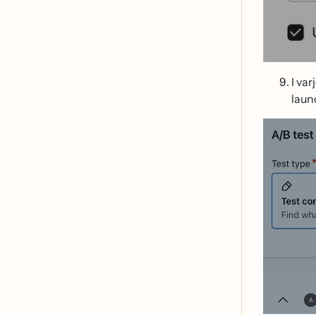
I varj
laun