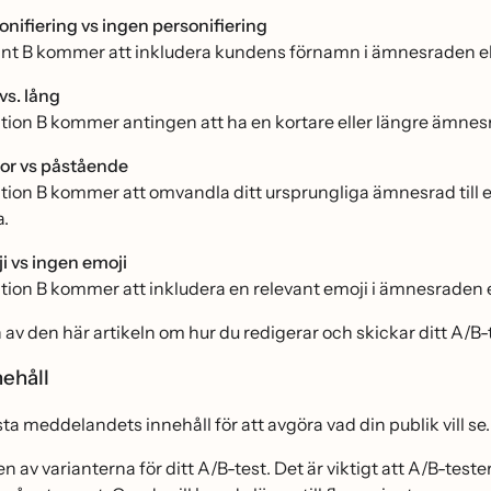
onifiering vs ingen personifiering
ant B kommer att inkludera kundens förnamn i ämnesraden el
vs. lång
ation B kommer antingen att ha en kortare eller längre ämnesr
or vs påstående
ation B kommer att omvandla ditt ursprungliga ämnesrad till en 
a.
i vs ingen emoji
ation B kommer att inkludera en relevant emoji i ämnesraden e
n av den här artikeln om hur du redigerar och skickar ditt A/B-t
ehåll
ta meddelandets innehåll för att avgöra vad din publik vill se.
 av varianterna för ditt A/B-test. Det är viktigt att A/B-teste