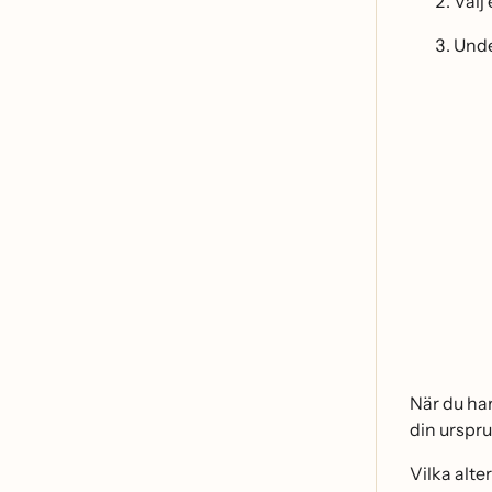
Välj
Und
När du ha
din urspru
Vilka alte