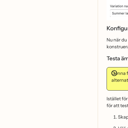
Konfigu
Nu när du
konstruera
Testa ä
Denna fu
alternat
Istället f
för att t
Skap