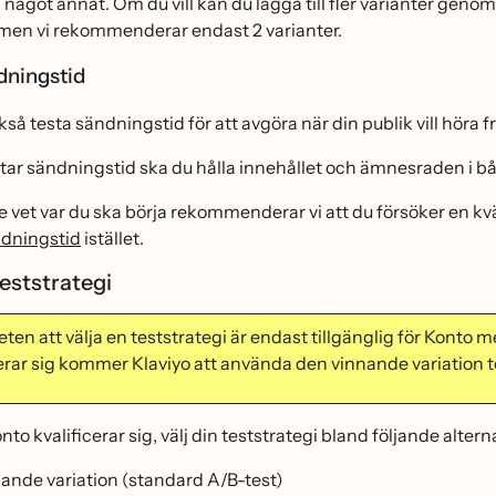
 något annat. Om du vill kan du lägga till fler varianter genom
, men vi rekommenderar endast 2 varianter.
ndningstid
å testa sändningstid för att avgöra när din publik vill höra fr
star sändningstid ska du hålla innehållet och ämnesraden i
 vet var du ska börja rekommenderar vi att du försöker en kva
ndningstid
istället.
 teststrategi
eten att välja en teststrategi är endast tillgänglig för Kont
cerar sig kommer Klaviyo att använda den vinnande variation t
o kvalificerar sig, välj din teststrategi bland följande alterna
ande variation (standard A/B-test)