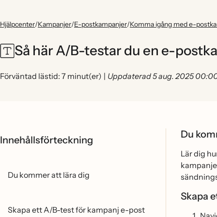
Hjälpcenter
/
Kampanjer
/
E-postkampanjer
/
Komma igång med e-postka
Så här A/B-testar du en e-post
Förväntad lästid: 7 minut(er)
|
Uppdaterad 5 aug. 2025 00:0
Du komm
Innehållsförteckning
Lär dig hu
kampanjer
Du kommer att lära dig
sändningst
Skapa e
Skapa ett A/B-test för kampanj e-post
Navig