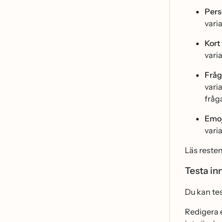
Pers
vari
Kort 
vari
Fråg
vari
fråg
Emoj
vari
Läs reste
Testa inn
Du kan tes
Redigera en