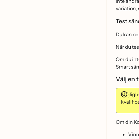
inte ändra
variation
Test sä
Du kan ocks
När du te
Om du inte
Smart sä
Välj en
Möjligh
kvalifi
Om din Kont
Vinn