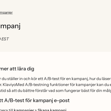
mpanjer
kampanj
0 EST
er att lära dig
r du ställer in och kör ett A/B-test för en kampanj, hur du lä
. KlaviyoMed A/B-testning funktioner för kampanjer kan du e
id så att du bättre förstår vad som fungerar bäst för din må
tt A/B-test för kampanj e-post
era till
kampanjer
>
Skapa
kampanj
.