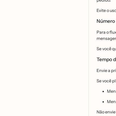
pedido.
Evite o u
Número
Para o fl
mensagem p
Se você 
Tempo 
Envie a p
Se você 
Mens
Mens
Não envi