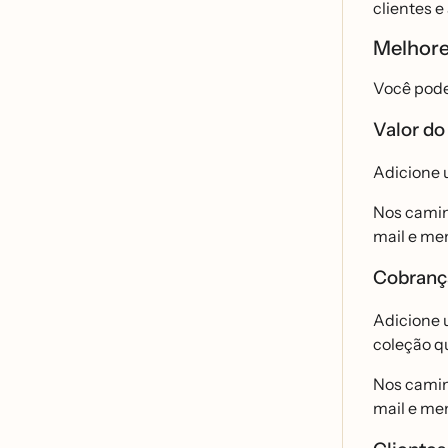
clientes e
Melhore
Você pode
Valor do
Adicione u
Nos camin
mail e me
Cobranç
Adicione u
coleção q
Nos camin
mail e me