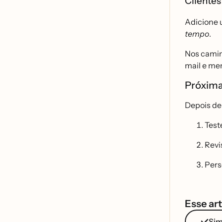
Clientes
Adicione u
tempo
.
Nos camin
mail e me
Próxim
Depois de
Test
Revi
Pers
Esse art
Si