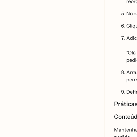
reor
No c
Cliq
Adic
"Ola
pedi
Arra
perm
Defi
Prátic
Conteú
Mantenha 