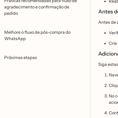
Práticas recomendadas para fluxo de
Rea
agradecimento e confirmação de
Antes d
pedido
Antes de 
Melhore o fluxo de pós-compra do
Veri
WhatsApp
Crie
Adicion
Próximas etapas
Siga esta
Nave
Cliq
No c
acio
Conf