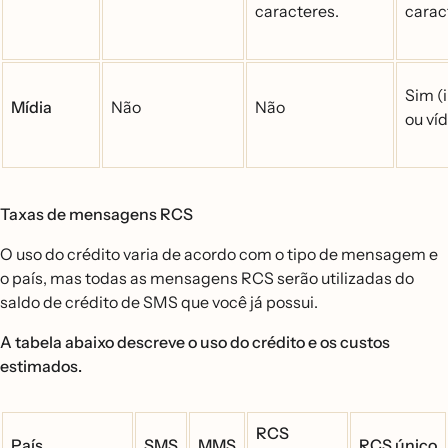
caracteres.
carac
Sim 
Mídia
Não
Não
ou ví
Taxas de mensagens RCS
O uso do crédito varia de acordo com o tipo de mensagem e
o país, mas todas as mensagens RCS serão utilizadas do
saldo de crédito de SMS que você já possui.
A tabela abaixo descreve o uso do crédito e os custos
estimados.
RCS
País
SMS
MMS
RCS único