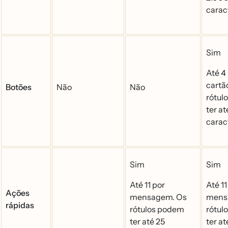
carac
Sim
Até 4
cartã
Botões
Não
Não
rótu
ter at
carac
Sim
Sim
Até 11 por
Até 1
Ações
mensagem. Os
mens
rápidas
rótulos podem
rótu
ter até 25
ter at