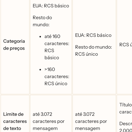
EUA: RCS básico
Resto do
mundo:
EUA: RCS básico
até 160
Categoria
caracteres:
RCS u
Resto do mundo:
de preços
RCS
RCS único
básico
>160
caracteres:
RCS único
Títul
carac
Limite de
até 3.072
até 3.072
caracteres
caracteres por
caracteres por
Descri
de texto
mensagem
mensagem
2.00