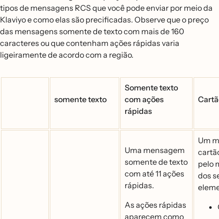
tipos de mensagens RCS que você pode enviar por meio da
Klaviyo e como elas são precificadas. Observe que o preço
das mensagens somente de texto com mais de 160
caracteres ou que contenham ações rápidas varia
ligeiramente de acordo com a região.
Somente texto
somente texto
com ações
Carta
rápidas
Um m
Uma mensagem
carta
somente de texto
pelo
com até 11 ações
dos s
rápidas.
eleme
As ações rápidas
aparecem como