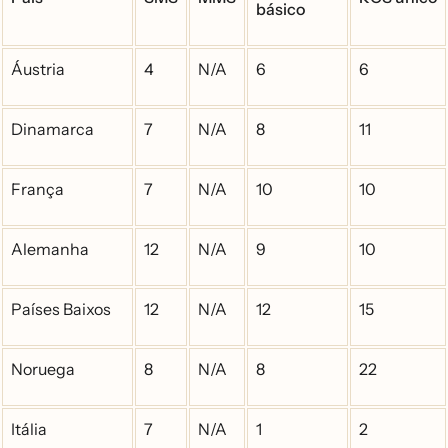
básico
Áustria
4
N/A
6
6
Dinamarca
7
N/A
8
11
França
7
N/A
10
10
Alemanha
12
N/A
9
10
Países Baixos
12
N/A
12
15
Noruega
8
N/A
8
22
Itália
7
N/A
1
2