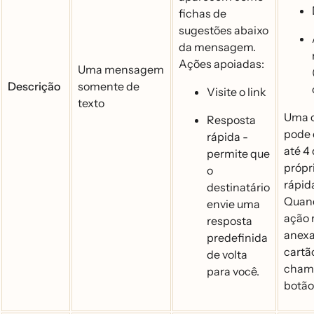
fichas de
sugestões abaixo
da mensagem.
Ações apoiadas:
Uma mensagem
Descrição
somente de
Visite o link
texto
Uma c
Resposta
pode 
rápida -
até 4
permite que
própr
o
rápid
destinatário
Quan
envie uma
ação 
resposta
anexa
predefinida
cartão
de volta
cham
para você.
botão