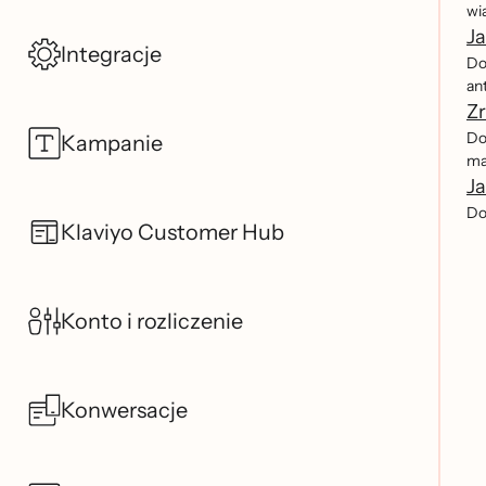
wi
J
Integracje
Do
an
Z
Do
Kampanie
ma
Ja
Dow
Klaviyo Customer Hub
Konto i rozliczenie
Konwersacje