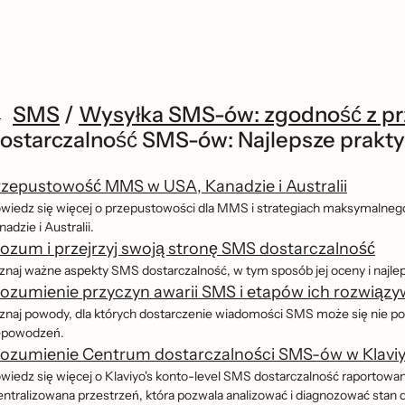
SMS
/
Wysyłka SMS-ów: zgodność z prz
ostarczalność SMS-ów: Najlepsze prakty
zepustowość MMS w USA, Kanadzie i Australii
wiedz się więcej o przepustowości dla MMS i strategiach maksymalne
adzie i Australii.
ozum i przejrzyj swoją stronę SMS dostarczalność
znaj ważne aspekty SMS dostarczalność, w tym sposób jej oceny i najle
ozumienie przyczyn awarii SMS i etapów ich rozwiązy
znaj powody, dla których dostarczenie wiadomości SMS może się nie powi
epowodzeń.
rozumienie Centrum dostarczalności SMS-ów w Klavi
wiedz się więcej o Klaviyo's konto-level SMS dostarczalność raportowa
entralizowana przestrzeń, która pozwala analizować i diagnozować sta