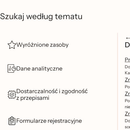
Szukaj według tematu
D
Wyróżnione zasoby
Pr
Do
Dane analityczne
Kan
Zr
Po
Dostarczalność i zgodność
Zr
z przepisami
Po
ni
Z
Formularze rejestracyjne
Do
sc