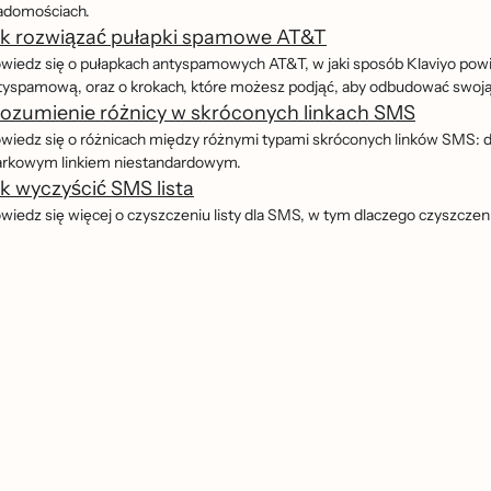
adomościach.
ak rozwiązać pułapki spamowe AT&T
wiedz się o pułapkach antyspamowych AT&T, w jaki sposób Klaviyo powiadam
tyspamową, oraz o krokach, które możesz podjąć, aby odbudować swoja
rozumienie różnicy w skróconych linkach SMS
wiedz się o różnicach między różnymi typami skróconych linków SMS
rkowym linkiem niestandardowym.
k wyczyścić SMS lista
iedz się więcej o czyszczeniu listy dla SMS, w tym dlaczego czyszczenie listy 