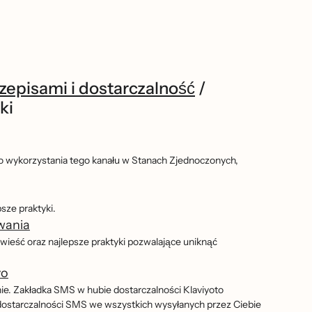
episami i dostarczalność
/
ki
go wykorzystania tego kanału w Stanach Zjednoczonych,
psze praktyki.
wania
eść oraz najlepsze praktyki pozwalające uniknąć
yo
nie. Zakładka SMS w hubie dostarczalności Klaviyoto
n dostarczalności SMS we wszystkich wysyłanych przez Ciebie