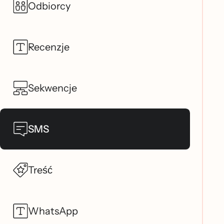
Odbiorcy
Recenzje
Sekwencje
SMS
Treść
WhatsApp