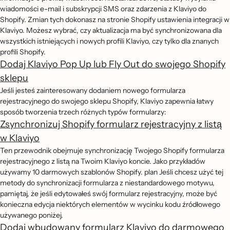
wiadomości e-mail i subskrypcji SMS oraz zdarzenia z Klaviyo do
Shopify. Zmian tych dokonasz na stronie Shopify ustawienia integracji w
Klaviyo. Możesz wybrać, czy aktualizacja ma być synchronizowana dla
wszystkich istniejących i nowych profili Klaviyo, czy tylko dla znanych
profili Shopify.
Dodaj Klaviyo Pop Up lub Fly Out do swojego Shopify
sklepu
Jeśli jesteś zainteresowany dodaniem nowego formularza
rejestracyjnego do swojego sklepu Shopify, Klaviyo zapewnia łatwy
sposób tworzenia trzech różnych typów formularzy:
Zsynchronizuj Shopify formularz rejestracyjny z listą
w Klaviyo
Ten przewodnik obejmuje synchronizację Twojego Shopify formularza
rejestracyjnego z listą na Twoim Klaviyo koncie. Jako przykładów
używamy 10 darmowych szablonów Shopify. plan Jeśli chcesz użyć tej
metody do synchronizacji formularza z niestandardowego motywu,
pamiętaj, że jeśli edytowałeś swój formularz rejestracyjny, może być
konieczna edycja niektórych elementów w wycinku kodu źródłowego
używanego poniżej.
Dodaj wbudowany formularz Klaviyo do darmowego