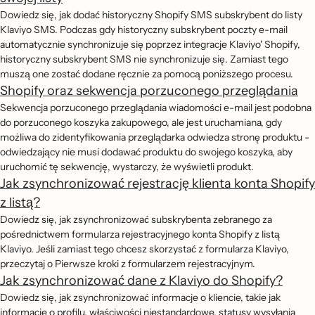
Dowiedz się, jak dodać historyczny Shopify SMS subskrybent do listy
Klaviyo SMS. Podczas gdy historyczny subskrybent poczty e-mail
automatycznie synchronizuje się poprzez integracje Klaviyo' Shopify,
historyczny subskrybent SMS nie synchronizuje się. Zamiast tego
muszą one zostać dodane ręcznie za pomocą poniższego procesu.
Shopify oraz sekwencja porzuconego przeglądania
Sekwencja porzuconego przeglądania wiadomości e-mail jest podobna
do porzuconego koszyka zakupowego, ale jest uruchamiana, gdy
możliwa do zidentyfikowania przeglądarka odwiedza stronę produktu -
odwiedzający nie musi dodawać produktu do swojego koszyka, aby
uruchomić tę sekwencję, wystarczy, że wyświetli produkt.
Jak zsynchronizować rejestrację klienta konta Shopify
z listą?
Dowiedz się, jak zsynchronizować subskrybenta zebranego za
pośrednictwem formularza rejestracyjnego konta Shopify z listą
Klaviyo. Jeśli zamiast tego chcesz skorzystać z formularza Klaviyo,
przeczytaj o Pierwsze kroki z formularzem rejestracyjnym.
Jak zsynchronizować dane z Klaviyo do Shopify?
Dowiedz się, jak zsynchronizować informacje o kliencie, takie jak
informacje o profilu, właściwości niestandardowe, statusy wysyłania