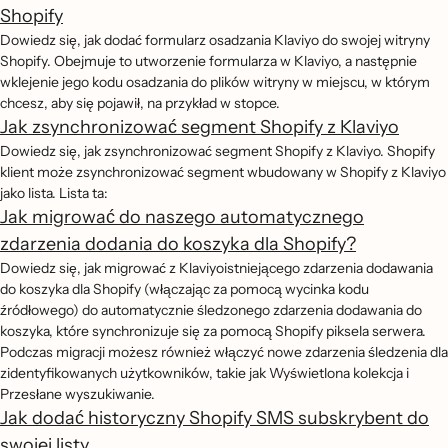
Shopify
Dowiedz się, jak dodać formularz osadzania Klaviyo do swojej witryny
Shopify. Obejmuje to utworzenie formularza w Klaviyo, a następnie
wklejenie jego kodu osadzania do plików witryny w miejscu, w którym
chcesz, aby się pojawił, na przykład w stopce.
Jak zsynchronizować segment Shopify z Klaviyo
Dowiedz się, jak zsynchronizować segment Shopify z Klaviyo. Shopify
klient może zsynchronizować segment wbudowany w Shopify z Klaviyo
jako lista. Lista ta:
Jak migrować do naszego automatycznego
zdarzenia dodania do koszyka dla Shopify?
Dowiedz się, jak migrować z Klaviyoistniejącego zdarzenia dodawania
do koszyka dla Shopify (włączając za pomocą wycinka kodu
źródłowego) do automatycznie śledzonego zdarzenia dodawania do
koszyka, które synchronizuje się za pomocą Shopify piksela serwera.
Podczas migracji możesz również włączyć nowe zdarzenia śledzenia dla
zidentyfikowanych użytkowników, takie jak Wyświetlona kolekcja i
Przesłane wyszukiwanie.
Jak dodać historyczny Shopify SMS subskrybent do
swojej listy