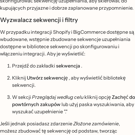
skonfigurować sekwencję uzupełniania, aby skierować do
kupujących przyjazne i dobrze zaplanowane przypomnienie.
Wyzwalacz sekwencji i filtry
W przypadku integracji Shopify i BigCommerce dostępne są
wbudowane, wstępnie zbudowane sekwencje uzupełniania
dostępne w bibliotece sekwencji po skonfigurowaniu i
włączeniu integracji. Aby je wyświetlić:
Przejdź do zakładki
sekwencja
.
Kliknij
Utwórz sekwencję
, aby wyświetlić bibliotekę
sekwencji.
W sekcji
Przeglądaj według celu
kliknij opcję
Zachęć do
powtórnych zakupów
lub użyj paska wyszukiwania, aby
wyszukać uzupełnienie "."
Jeśli jednak posiadasz zdarzenie
Złożone
zamówienie
,
możesz zbudować tę sekwencję od podstaw, tworząc